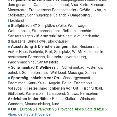
dem gesamten Campingplatz erlaubt, Visa-Karte, Eurocard-
Mastercard, Französische Ferienschecks -
Größe :
6 ha, 72
Stellplätze, Sehr hügeliges Gelände -
Umgebung :
Flachland
■
Stellplätze :
47 Stellplätze (Zelte, Wohnwagen,
Wohnmobile), Stromanschlüsse, Rollstuhlgerechte
Sanitäranlagen -
Mietunterkünfte :
25 Mietunterkünfte
(Hauszelte, Bungalows, Blockhäuser)
■
Ausstattung & Dienstleistungen :
Bar, Restaurant,
Außer-Haus-Gerichte, Brot, Spielplatz, WLAN kostenlos in
bestimmten Bereichen, Kühlschrankvermietung,
Waschmaschine, Sanitätsstelle
■
Schwimmbad & Wellness :
1 Schwimmbad, kostenlos,
beheizt, Sonnenterrasse, Whirlpool, Massage, Sauna
■
Sportmöglichkeiten vor Ort :
Wassergymnastik,
Badminton, Kanu/Kajak, Angeln, Boule, Tischtennis,
Volleyball -
Freizeitmöglichkeiten vor Ort :
Tischfußball,
Bibliothek, Kartenspiel, Tanzabend, Shows, Fernsehen -
Aktivitäten in der Nähe :
Reiten, Klettern, Windsurfen,
Wandern, Mountainbiking, Kino
■
Ort :
Europa
>
Frankreich
>
Provence Alpes Côte d'Azur
>
Alpes-de-Haute-Provence