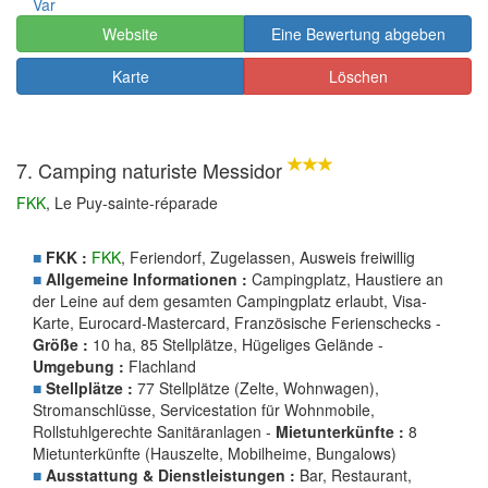
Var
Website
Eine Bewertung abgeben
Karte
Löschen
7. Camping naturiste Messidor
FKK
, Le Puy-sainte-réparade
■
FKK :
FKK
, Feriendorf, Zugelassen, Ausweis freiwillig
■
Allgemeine Informationen :
Campingplatz, Haustiere an
der Leine auf dem gesamten Campingplatz erlaubt, Visa-
Karte, Eurocard-Mastercard, Französische Ferienschecks -
Größe :
10 ha, 85 Stellplätze, Hügeliges Gelände -
Umgebung :
Flachland
■
Stellplätze :
77 Stellplätze (Zelte, Wohnwagen),
Stromanschlüsse, Servicestation für Wohnmobile,
Rollstuhlgerechte Sanitäranlagen -
Mietunterkünfte :
8
Mietunterkünfte (Hauszelte, Mobilheime, Bungalows)
■
Ausstattung & Dienstleistungen :
Bar, Restaurant,