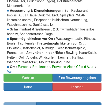
Blockhäuser, Ferienwohnungen), Rollstuhlgerechte
Mietunterkünfte
■
Ausstattung & Dienstleistungen :
Bar, Restaurant,
Imbiss, Außer-Haus-Gerichte, Brot, Spielplatz, WLAN
kostenlos überall, Eisspender, Kühlschrankvermietung,
Waschmaschine, Sanitätsstelle
■
Schwimmbad & Wellness :
2 Schwimmbäder, kostenlos,
beheizt, Sonnenterrasse, Yoga
■
Sportmöglichkeiten vor Ort :
Wassergymnastik, Fitness,
Boule, Tischtennis -
Freizeitmöglichkeiten vor Ort :
Bibliothek, Kartenspiel, Ausflüge, Gesellschaftsspiele,
Fernsehen -
Aktivitäten in der Nähe :
Bowling, Kanu/Kajak,
Reiten, Golf, Angeln, Windsurfen, Tauchen, Rafting,
Wandern, Wasserski, Mountainbiking, Kino
■
Ort :
Europa
>
Frankreich
>
Provence Alpes Côte d'Azur
>
Var
Website
Eine Bewertung abgeben
Karte
Löschen