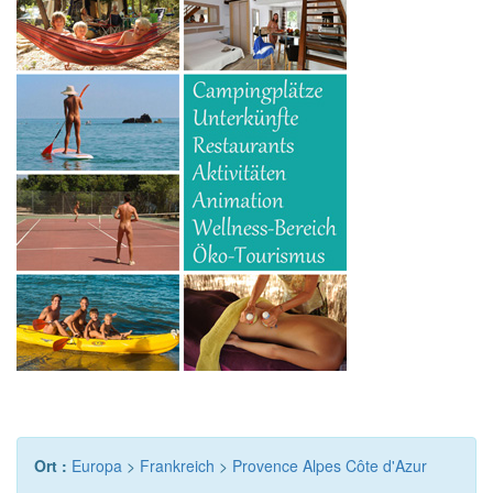
Ort :
Europa
>
Frankreich
>
Provence Alpes Côte d'Azur