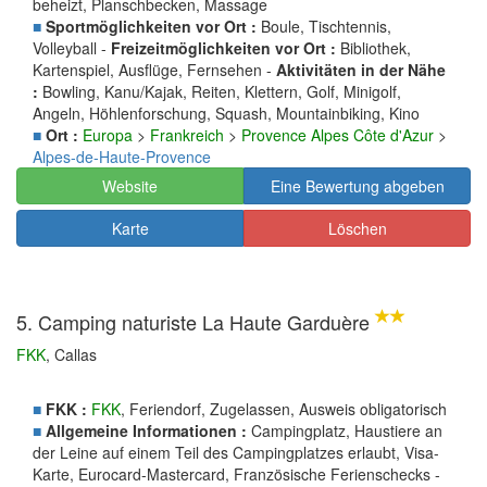
beheizt, Planschbecken, Massage
■
Sportmöglichkeiten vor Ort :
Boule, Tischtennis,
Volleyball -
Freizeitmöglichkeiten vor Ort :
Bibliothek,
Kartenspiel, Ausflüge, Fernsehen -
Aktivitäten in der Nähe
:
Bowling, Kanu/Kajak, Reiten, Klettern, Golf, Minigolf,
Angeln, Höhlenforschung, Squash, Mountainbiking, Kino
■
Ort :
Europa
>
Frankreich
>
Provence Alpes Côte d'Azur
>
Alpes-de-Haute-Provence
Website
Eine Bewertung abgeben
Karte
Löschen
5. Camping naturiste La Haute Garduère
FKK
, Callas
■
FKK :
FKK
, Feriendorf, Zugelassen, Ausweis obligatorisch
■
Allgemeine Informationen :
Campingplatz, Haustiere an
der Leine auf einem Teil des Campingplatzes erlaubt, Visa-
Karte, Eurocard-Mastercard, Französische Ferienschecks -