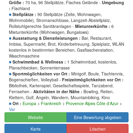
Größe :
70 ha, 96 Stellplätze, Flaches Gelände -
Umgebung
:
Flachland
■
Stellplätze :
90 Stellplätze (Zelte, Wohnwagen,
Wohnmobile), Stromanschlüsse, Langzeit-Abstellplatz,
Rollstuhlgerechte Sanitäranlagen -
Mietunterkünfte :
6
Mietunterkünfte (Wohnwagen, Bungalows)
■
Ausstattung & Dienstleistungen :
Bar, Restaurant,
Imbiss, Supermarkt, Brot, Kinderbetreuung, Spielplatz, WLAN
kostenlos in bestimmten Bereichen, Gasflaschenstation,
Waschmaschine
■
Schwimmbad & Wellness :
1 Schwimmbad, kostenlos,
Planschbecken, Sonnenterrasse
■
Sportmöglichkeiten vor Ort :
Minigolf, Boule, Tischtennis,
Bogenschießen, Volleyball -
Freizeitmöglichkeiten vor Ort :
Bibliothek, Kartenspiel, Gesellschaftsspiele, Tanzabend,
Fernsehen -
Aktivitäten in der Nähe :
Bowling, Reiten,
Klettern, Golf, Angeln, Wandern, Mountainbiking, Kino
■
Ort :
Europa
>
Frankreich
>
Provence Alpes Côte d'Azur
>
Var
Website
Eine Bewertung abgeben
Karte
Löschen