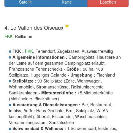
Satellit
Karte
Löschen
4. Le Vallon des Oiseaux
FKK
, Reillanne
■
FKK :
FKK
, Feriendorf, Zugelassen, Ausweis freiwillig
■
Allgemeine Informationen :
Campingplatz, Haustiere an
der Leine auf dem gesamten Campingplatz erlaubt,
Französische Ferienschecks -
Größe :
50 ha, 108
Stellplätze, Hügeliges Gelände -
Umgebung :
Flachland
■
Stellplätze :
93 Stellplätze (Zelte, Wohnwagen,
Wohnmobile), Stromanschlüsse, Rollstuhlgerechte
Sanitäranlagen -
Mietunterkünfte :
15 Mietunterkünfte
(Mobilheime, Blockhäuser)
■
Ausstattung & Dienstleistungen :
Bar, Restaurant,
Imbiss, Außer-Haus-Gerichte, Brot, Spielplatz, WLAN
kostenpflichtig überall, Eisspender, Waschmaschine,
Versammlungsraum, Sanitätsstelle
■
Schwimmbad & Wellness :
1 Schwimmbad, kostenlos,