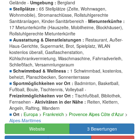
Gelände -
Umgebung :
Bergland
■
Stellplätze :
65 Stellplätze (Zelte, Wohnwagen,
Wohnmobile), Stromanschlüsse, Rollstuhlgerechte
Sanitäranlagen, Kinder-Sanitärbereich -
Mietunterkünfte :
17 Mietunterkünfte (Hauszelte, Mobilheime, Blockhäuser),
Rollstuhlgerechte Mietunterkünfte
■
Ausstattung & Dienstleistungen :
Restaurant, Außer-
Haus-Gerichte, Supermarkt, Brot, Spielplatz, WLAN
kostenlos überall, Gasflaschenstation,
Kühlschrankvermietung, Waschmaschine, Fahrradverleih,
Schließfach, Versammlungsraum
■
Schwimmbad & Wellness :
1 Schwimmbad, kostenlos,
beheizt, Planschbecken, Sonnenterrasse
■
Sportmöglichkeiten vor Ort :
Badminton, Basketball,
Fußball, Boule, Tischtennis, Volleyball -
Freizeitmöglichkeiten vor Ort :
Tischfußball, Bibliothek,
Fernsehen -
Aktivitäten in der Nähe :
Reiten, Klettern,
Angeln, Rafting, Wandern
■
Ort :
Europa
>
Frankreich
>
Provence Alpes Côte d'Azur
>
Alpes-Maritimes
Website
3 Bewertungen