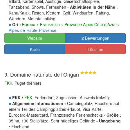
Billard, Kartenspiel, Ausflüge, Gesellschaftsspiele,
Tanzabend, Shows, Fernsehen -
Aktivitäten in der Nähe :
Kanu/Kajak, Reiten, Klettern, Golf, Windsurfen, Rafting,
Wandern, Mountainbiking
■
Ort :
Europa
>
Frankreich
>
Provence Alpes Côte d'Azur
>
Alpes-de-Haute-Provence
Website
2 Bewertungen
Karte
Löschen
9. Domaine naturiste de l'Origan
FKK
, Puget-théniers
■
FKK :
FKK
, Feriendorf, Zugelassen, Ausweis freiwillig
■
Allgemeine Informationen :
Campingplatz, Haustiere auf
einem Teil des Campingplatzes erlaubt, Visa-Karte,
Eurocard-Mastercard, Französische Ferienschecks -
Größe :
35 ha, 130 Stellplätze, Sehr hügeliges Gelände -
Umgebung
:
Flachland