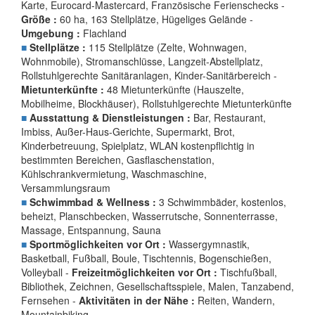
Karte, Eurocard-Mastercard, Französische Ferienschecks -
Größe :
60 ha, 163 Stellplätze, Hügeliges Gelände -
Umgebung :
Flachland
■
Stellplätze :
115 Stellplätze (Zelte, Wohnwagen,
Wohnmobile), Stromanschlüsse, Langzeit-Abstellplatz,
Rollstuhlgerechte Sanitäranlagen, Kinder-Sanitärbereich -
Mietunterkünfte :
48 Mietunterkünfte (Hauszelte,
Mobilheime, Blockhäuser), Rollstuhlgerechte Mietunterkünfte
■
Ausstattung & Dienstleistungen :
Bar, Restaurant,
Imbiss, Außer-Haus-Gerichte, Supermarkt, Brot,
Kinderbetreuung, Spielplatz, WLAN kostenpflichtig in
bestimmten Bereichen, Gasflaschenstation,
Kühlschrankvermietung, Waschmaschine,
Versammlungsraum
■
Schwimmbad & Wellness :
3 Schwimmbäder, kostenlos,
beheizt, Planschbecken, Wasserrutsche, Sonnenterrasse,
Massage, Entspannung, Sauna
■
Sportmöglichkeiten vor Ort :
Wassergymnastik,
Basketball, Fußball, Boule, Tischtennis, Bogenschießen,
Volleyball -
Freizeitmöglichkeiten vor Ort :
Tischfußball,
Bibliothek, Zeichnen, Gesellschaftsspiele, Malen, Tanzabend,
Fernsehen -
Aktivitäten in der Nähe :
Reiten, Wandern,
Mountainbiking