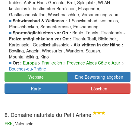
Imbiss, Außer-Haus-Gerichte, Brot, Spielplatz, WLAN
kostenlos in bestimmten Bereichen, Eisspender,
Gasflaschenstation, Waschmaschine, Versammlungsraum
■
Schwimmbad & Wellness :
1 Schwimmbad, kostenlos,
Planschbecken, Sonnenterrasse, Entspannung
■
Sportmöglichkeiten vor Ort :
Boule, Tennis, Tischtennis -
Freizeitmöglichkeiten vor Ort :
Tischfußball, Bibliothek,
Kartenspiel, Gesellschaftsspiele -
Aktivitäten in der Nähe :
Bowling, Angeln, Windsurfen, Wandern, Squash,
Mountainbiking, Kino
■
Ort :
Europa
>
Frankreich
>
Provence Alpes Côte d'Azur
>
Bouches-du-Rhône
Website
Eine Bewertung abgeben
Karte
Löschen
8. Domaine naturiste du Petit Arlane
FKK
, Valensole