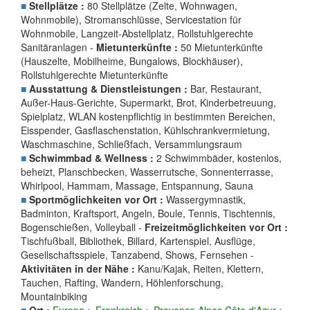
■
Stellplätze :
80 Stellplätze (Zelte, Wohnwagen,
Wohnmobile), Stromanschlüsse, Servicestation für
Wohnmobile, Langzeit-Abstellplatz, Rollstuhlgerechte
Sanitäranlagen -
Mietunterkünfte :
50 Mietunterkünfte
(Hauszelte, Mobilheime, Bungalows, Blockhäuser),
Rollstuhlgerechte Mietunterkünfte
■
Ausstattung & Dienstleistungen :
Bar, Restaurant,
Außer-Haus-Gerichte, Supermarkt, Brot, Kinderbetreuung,
Spielplatz, WLAN kostenpflichtig in bestimmten Bereichen,
Eisspender, Gasflaschenstation, Kühlschrankvermietung,
Waschmaschine, Schließfach, Versammlungsraum
■
Schwimmbad & Wellness :
2 Schwimmbäder, kostenlos,
beheizt, Planschbecken, Wasserrutsche, Sonnenterrasse,
Whirlpool, Hammam, Massage, Entspannung, Sauna
■
Sportmöglichkeiten vor Ort :
Wassergymnastik,
Badminton, Kraftsport, Angeln, Boule, Tennis, Tischtennis,
Bogenschießen, Volleyball -
Freizeitmöglichkeiten vor Ort :
Tischfußball, Bibliothek, Billard, Kartenspiel, Ausflüge,
Gesellschaftsspiele, Tanzabend, Shows, Fernsehen -
Aktivitäten in der Nähe :
Kanu/Kajak, Reiten, Klettern,
Tauchen, Rafting, Wandern, Höhlenforschung,
Mountainbiking
■
Ort :
Europa
>
Frankreich
>
Provence Alpes Côte d'Azur
>