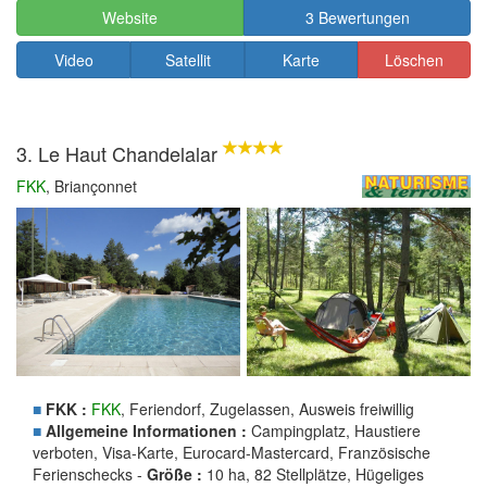
Website
3 Bewertungen
Video
Satellit
Karte
Löschen
3. Le Haut Chandelalar
FKK
, Briançonnet
■
FKK :
FKK
, Feriendorf, Zugelassen, Ausweis freiwillig
■
Allgemeine Informationen :
Campingplatz, Haustiere
verboten, Visa-Karte, Eurocard-Mastercard, Französische
Ferienschecks -
Größe :
10 ha, 82 Stellplätze, Hügeliges