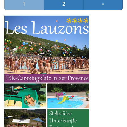
1
2
»