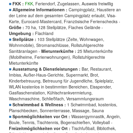
■
FKK :
FKK
, Feriendorf, Zugelassen, Ausweis freiwillig
■
Allgemeine Informationen :
Campingplatz, Haustiere an
der Leine auf dem gesamten Campingplatz erlaubt, Visa-
Karte, Eurocard-Mastercard, Französische Ferienschecks -
Größe :
70 ha, 128 Stellplätze, Flaches Gelände -
Umgebung :
Flachland
■
Stellplätze :
103 Stellplätze (Zelte, Wohnwagen,
Wohnmobile), Stromanschlüsse, Rollstuhlgerechte
Sanitäranlagen -
Mietunterkünfte :
25 Mietunterkünfte
(Mobilheime, Ferienwohnungen), Rollstuhlgerechte
Mietunterkünfte
■
Ausstattung & Dienstleistungen :
Bar, Restaurant,
Imbiss, Außer-Haus-Gerichte, Supermarkt, Brot,
Kinderbetreuung, Betreuung für Jugendliche, Spielplatz,
WLAN kostenlos in bestimmten Bereichen, Eisspender,
Gasflaschenstation, Kühlschrankvermietung,
Waschmaschine, Schließfach, Versammlungsraum
■
Schwimmbad & Wellness :
1 Schwimmbad, kostenlos,
Planschbecken, Sonnenterrasse, Massage, Sauna
■
Sportmöglichkeiten vor Ort :
Wassergymnastik, Angeln,
Boule, Tennis, Tischtennis, Bogenschießen, Volleyball -
Freizeitmöglichkeiten vor Ort :
Tischfußball, Bibliothek,