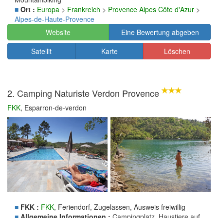
■
Ort :
Europa
>
Frankreich
>
Provence Alpes Côte d'Azur
>
Alpes-de-Haute-Provence
Website
Eine Bewertung abgeben
Satellit
Karte
Löschen
2. Camping Naturiste Verdon Provence
FKK
, Esparron-de-verdon
■
FKK :
FKK
, Feriendorf, Zugelassen, Ausweis freiwillig
■
Allgemeine Informationen :
Campingplatz, Haustiere auf