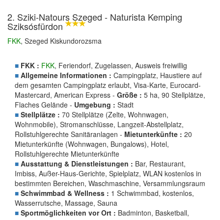
2. Sziki-Natours Szeged - Naturista Kemping
Sziksósfürdon
FKK
, Szeged Kiskundorozsma
■
FKK :
FKK
, Feriendorf, Zugelassen, Ausweis freiwillig
■
Allgemeine Informationen :
Campingplatz, Haustiere auf
dem gesamten Campingplatz erlaubt, Visa-Karte, Eurocard-
Mastercard, American Express -
Größe :
5 ha, 90 Stellplätze,
Flaches Gelände -
Umgebung :
Stadt
■
Stellplätze :
70 Stellplätze (Zelte, Wohnwagen,
Wohnmobile), Stromanschlüsse, Langzeit-Abstellplatz,
Rollstuhlgerechte Sanitäranlagen -
Mietunterkünfte :
20
Mietunterkünfte (Wohnwagen, Bungalows), Hotel,
Rollstuhlgerechte Mietunterkünfte
■
Ausstattung & Dienstleistungen :
Bar, Restaurant,
Imbiss, Außer-Haus-Gerichte, Spielplatz, WLAN kostenlos in
bestimmten Bereichen, Waschmaschine, Versammlungsraum
■
Schwimmbad & Wellness :
1 Schwimmbad, kostenlos,
Wasserrutsche, Massage, Sauna
■
Sportmöglichkeiten vor Ort :
Badminton, Basketball,