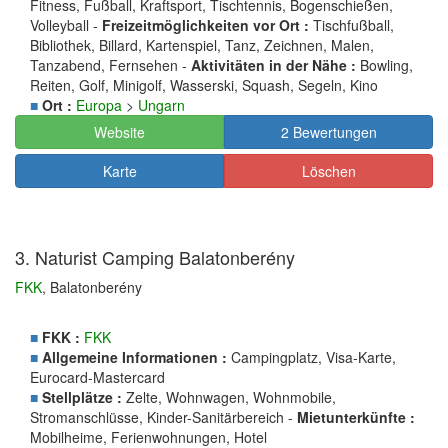
Fitness, Fußball, Kraftsport, Tischtennis, Bogenschießen,
Volleyball -
Freizeitmöglichkeiten vor Ort :
Tischfußball,
Bibliothek, Billard, Kartenspiel, Tanz, Zeichnen, Malen,
Tanzabend, Fernsehen -
Aktivitäten in der Nähe :
Bowling,
Reiten, Golf, Minigolf, Wasserski, Squash, Segeln, Kino
■
Ort :
Europa
>
Ungarn
Website
2 Bewertungen
Karte
Löschen
3. Naturist Camping Balatonberény
FKK
, Balatonberény
■
FKK :
FKK
■
Allgemeine Informationen :
Campingplatz, Visa-Karte,
Eurocard-Mastercard
■
Stellplätze :
Zelte, Wohnwagen, Wohnmobile,
Stromanschlüsse, Kinder-Sanitärbereich -
Mietunterkünfte :
Mobilheime, Ferienwohnungen, Hotel