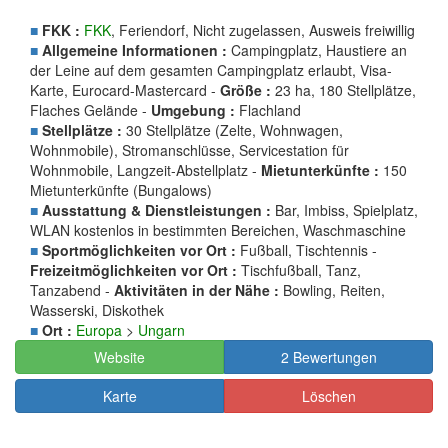
■
FKK :
FKK
, Feriendorf, Nicht zugelassen, Ausweis freiwillig
■
Allgemeine Informationen :
Campingplatz, Haustiere an
der Leine auf dem gesamten Campingplatz erlaubt, Visa-
Karte, Eurocard-Mastercard -
Größe :
23 ha, 180 Stellplätze,
Flaches Gelände -
Umgebung :
Flachland
■
Stellplätze :
30 Stellplätze (Zelte, Wohnwagen,
Wohnmobile), Stromanschlüsse, Servicestation für
Wohnmobile, Langzeit-Abstellplatz -
Mietunterkünfte :
150
Mietunterkünfte (Bungalows)
■
Ausstattung & Dienstleistungen :
Bar, Imbiss, Spielplatz,
WLAN kostenlos in bestimmten Bereichen, Waschmaschine
■
Sportmöglichkeiten vor Ort :
Fußball, Tischtennis -
Freizeitmöglichkeiten vor Ort :
Tischfußball, Tanz,
Tanzabend -
Aktivitäten in der Nähe :
Bowling, Reiten,
Wasserski, Diskothek
■
Ort :
Europa
>
Ungarn
Website
2 Bewertungen
Karte
Löschen