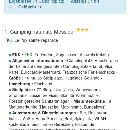
Ergebnisse :
1 Campingplatz
Anzeige :
1 bis
1
Gelöscht :
0
1. Camping naturiste Messidor
FKK
, Le Puy-sainte-réparade
■
FKK :
FKK
, Feriendorf, Zugelassen, Ausweis freiwillig
■
Allgemeine Informationen :
Campingplatz, Haustiere an
der Leine auf dem gesamten Campingplatz erlaubt, Visa-
Karte, Eurocard-Mastercard, Französische Ferienschecks -
Größe :
10 ha, 85 Stellplätze, Hügeliges Gelände -
Umgebung :
Flachland
■
Stellplätze :
77 Stellplätze (Zelte, Wohnwagen),
Stromanschlüsse, Servicestation für Wohnmobile,
Rollstuhlgerechte Sanitäranlagen -
Mietunterkünfte :
8
Mietunterkünfte (Hauszelte, Mobilheime, Bungalows)
■
Ausstattung & Dienstleistungen :
Bar, Restaurant,
Imbiss, Außer-Haus-Gerichte, Brot, Spielplatz, WLAN
kostenlos in bestimmten Bereichen, Eisspender,