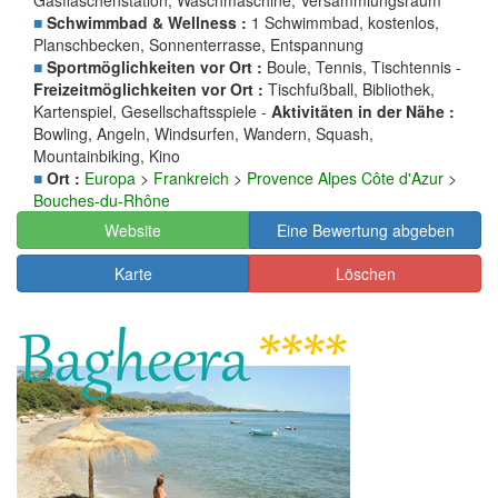
Gasflaschenstation, Waschmaschine, Versammlungsraum
■
Schwimmbad & Wellness :
1 Schwimmbad, kostenlos,
Planschbecken, Sonnenterrasse, Entspannung
■
Sportmöglichkeiten vor Ort :
Boule, Tennis, Tischtennis -
Freizeitmöglichkeiten vor Ort :
Tischfußball, Bibliothek,
Kartenspiel, Gesellschaftsspiele -
Aktivitäten in der Nähe :
Bowling, Angeln, Windsurfen, Wandern, Squash,
Mountainbiking, Kino
■
Ort :
Europa
>
Frankreich
>
Provence Alpes Côte d'Azur
>
Bouches-du-Rhône
Website
Eine Bewertung abgeben
Karte
Löschen