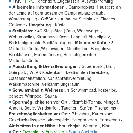
■
FKK :
FKK
, Feriendorf, Zugelassen, Ausweis freiwillig
■
Allgemeine Informationen :
Campingplatz, Haustiere an
der Leine auf dem gesamten Campingplatz erlaubt,
Wintercamping -
Größe :
200 ha, 54 Stellplätze, Flaches
Gelände -
Umgebung :
Küste
■
Stellplätze :
46 Stellplätze (Zelte, Wohnwagen,
Wohnmobile), Stromanschlüsse, Langzeit-Abstellplatz,
Rollstuhlgerechte Sanitäranlagen -
Mietunterkünfte :
8
Mietunterkünfte (Wohnwagen, Mobilheime, Bungalows,
Blockhäuser, Ferienhäuser), Rollstuhlgerechte
Mietunterkünfte
■
Ausstattung & Dienstleistungen :
Supermarkt, Brot,
Spielplatz, WLAN kostenlos in bestimmten Bereichen,
Gasflaschenstation, Kühlschrankvermietung,
Waschmaschine, Versammlungsraum
■
Schwimmbad & Wellness :
1 Schwimmbad, kostenlos,
beheizt, Whirlpool, Sauna
■
Sportmöglichkeiten vor Ort :
Kleinfeld-Tennis, Minigolf,
Angeln, Boule, Windsurfen, Tauchen, Surfen, Tischtennis -
Freizeitmöglichkeiten vor Ort :
Bibliothek, Kartenspiel,
Gesellschaftsspiele, Videospiele, Fotografieren, Fernsehen -
Aktivitäten in der Nähe :
Kanu/Kajak, Wandern, Kino
■
Ort :
Ozeanien
>
Australien
>
South Australia