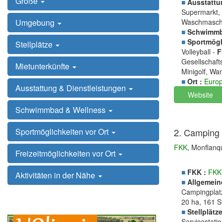
Größe
■
Ausstattu
Supermarkt, 
Waschmasch
Umgebung
■
Schwimmb
■
Sportmögli
Stellplätze
Volleyball -
F
Gesellschaft
Mietunterkünfte
Minigolf, Wa
■
Ort :
Euro
Ausstattung & Dienstleistungen
Website
Schwimmbad & Wellness
2. Camping
Sportmöglichkeiten vor Ort
FKK
, Monflanq
Freizeitmöglichkeiten vor Ort
■
FKK :
FKK
Aktivitäten in der Nähe
■
Allgemein
Campingplatz
20 ha, 161 S
■
Stellplätze
Servicestati