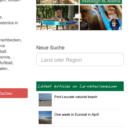
e,
stenlos in
anschbecken,
una
Neue Suche
all,
tennis,
ußball,
alen,
öschen