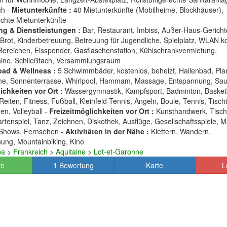
ch -
Mietunterkünfte :
40 Mietunterkünfte (Mobilheime, Blockhäuser),
echte Mietunterkünfte
ng & Dienstleistungen :
Bar, Restaurant, Imbiss, Außer-Haus-Gericht
Brot, Kinderbetreuung, Betreuung für Jugendliche, Spielplatz, WLAN ko
ereichen, Eisspender, Gasflaschenstation, Kühlschrankvermietung,
ne, Schließfach, Versammlungsraum
ad & Wellness :
5 Schwimmbäder, kostenlos, beheizt, Hallenbad, Pl
he, Sonnenterrasse, Whirlpool, Hammam, Massage, Entspannung, Sa
chkeiten vor Ort :
Wassergymnastik, Kampfsport, Badminton, Basketb
eiten, Fitness, Fußball, Kleinfeld-Tennis, Angeln, Boule, Tennis, Tisch
n, Volleyball -
Freizeitmöglichkeiten vor Ort :
Kunsthandwerk, Tischf
artenspiel, Tanz, Zeichnen, Diskothek, Ausflüge, Gesellschaftsspiele, M
Shows, Fernsehen -
Aktivitäten in der Nähe :
Klettern, Wandern,
ung, Mountainbiking, Kino
pa
>
Frankreich
>
Aquitaine
>
Lot-et-Garonne
te
1 Bewertung
Karte
L