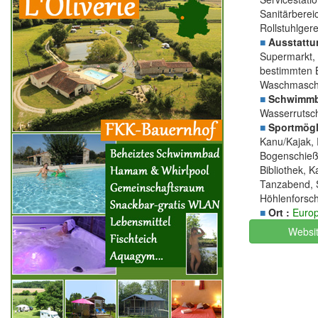
Sanitärberei
Rollstuhlger
■
Ausstattu
Supermarkt, 
bestimmten B
Waschmaschi
■
Schwimmb
Wasserrutsc
■
Sportmögli
Kanu/Kajak, R
Bogenschieße
Bibliothek, K
Tanzabend, 
Höhlenforsch
■
Ort :
Euro
Websi