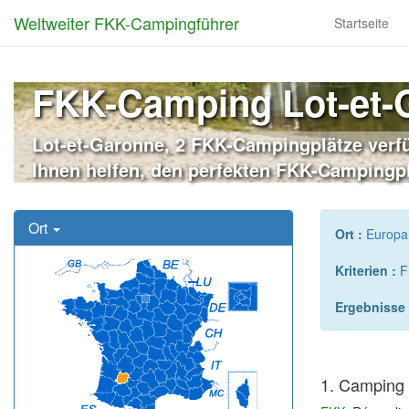
Weltweiter FKK-Campingführer
Startseite
FKK-Camping Lot-et-
Lot-et-Garonne, 2 FKK-Campingplätze verfü
Ihnen helfen, den perfekten FKK-Campingpl
Ort
Ort :
Europa
Kriterien :
F
Ergebnisse 
1. Camping 