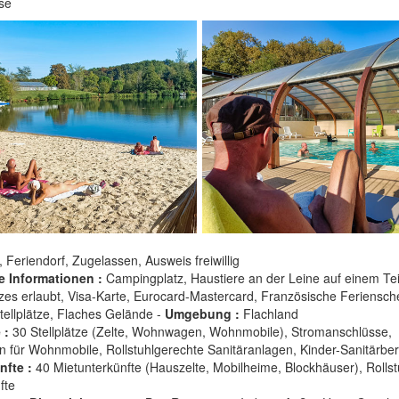
sse
, Feriendorf, Zugelassen, Ausweis freiwillig
e Informationen :
Campingplatz, Haustiere an der Leine auf einem Tei
es erlaubt, Visa-Karte, Eurocard-Mastercard, Französische Feriensch
tellplätze, Flaches Gelände -
Umgebung :
Flachland
 :
30 Stellplätze (Zelte, Wohnwagen, Wohnmobile), Stromanschlüsse,
on für Wohnmobile, Rollstuhlgerechte Sanitäranlagen, Kinder-Sanitärber
nfte :
40 Mietunterkünfte (Hauszelte, Mobilheime, Blockhäuser), Rolls
fte