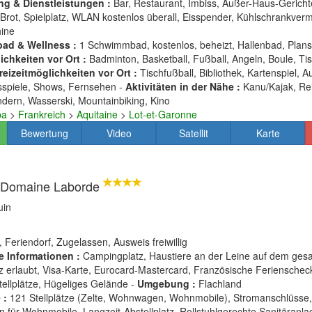
ng & Dienstleistungen :
Bar, Restaurant, Imbiss, Außer-Haus-Gericht
Brot, Spielplatz, WLAN kostenlos überall, Eisspender, Kühlschrankverm
ine
ad & Wellness :
1 Schwimmbad, kostenlos, beheizt, Hallenbad, Plan
chkeiten vor Ort :
Badminton, Basketball, Fußball, Angeln, Boule, Tis
reizeitmöglichkeiten vor Ort :
Tischfußball, Bibliothek, Kartenspiel, A
sspiele, Shows, Fernsehen -
Aktivitäten in der Nähe :
Kanu/Kajak, Rei
ndern, Wasserski, Mountainbiking, Kino
pa
>
Frankreich
>
Aquitaine
>
Lot-et-Garonne
Bewertung
Video
Satellit
Karte
 Domaine Laborde
uin
, Feriendorf, Zugelassen, Ausweis freiwillig
e Informationen :
Campingplatz, Haustiere an der Leine auf dem ges
 erlaubt, Visa-Karte, Eurocard-Mastercard, Französische Ferienschec
tellplätze, Hügeliges Gelände -
Umgebung :
Flachland
 :
121 Stellplätze (Zelte, Wohnwagen, Wohnmobile), Stromanschlüsse,
on für Wohnmobile, Langzeit-Abstellplatz, Rollstuhlgerechte Sanitäranla