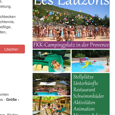
e,
ietung,
schbecken
chtennis,
usflüge,
ten,
Löschen
amten
ks -
Größe :
gen, Kinder-