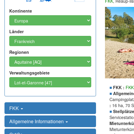
FKK
, Réaup-li
Kontinente
Länder
Regionen
Verwaltungsgebiete
■
FKK :
FKK
■
Allgemein
Campingplatz
:
16 ha, 70 S
FKK
■
Stellplätze
Servicestati
Allgemeine Informationen
Mietunterkü
Mietunterkün