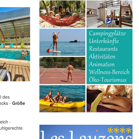
l des
ecks -
Größe
eich -
tuhlgerechte