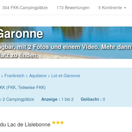
304 FKK-Campingplätze
173 Bewertungen
5 Kontinente
Garonne
gbar, mit 2 Fotos und einem Video. Mehr dann 
atz zu finden.
>
Frankreich
>
Aquitaine
>
Lot-et-Garonne
KK (FKK, Teilweise FKK)
:
2 Campingplätze
Anzeige :
1 bis 2
Gelöscht :
0
du Lac de Lislebonne