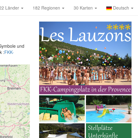
22 Länder
182 Regionen
30 Karten
Deutsch
 Symbole und
k :
FKK-