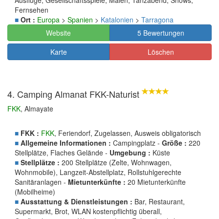
Ausflüge, Gesellschaftsspiele, Malen, Tanzabend, Shows,
Fernsehen
■
Ort :
Europa
>
Spanien
>
Katalonien
>
Tarragona
Website
5 Bewertungen
Karte
Löschen
4. Camping Almanat FKK-Naturist
FKK
, Almayate
■
FKK :
FKK
, Feriendorf, Zugelassen, Ausweis obligatorisch
■
Allgemeine Informationen :
Campingplatz -
Größe :
220
Stellplätze, Flaches Gelände -
Umgebung :
Küste
■
Stellplätze :
200 Stellplätze (Zelte, Wohnwagen,
Wohnmobile), Langzeit-Abstellplatz, Rollstuhlgerechte
Sanitäranlagen -
Mietunterkünfte :
20 Mietunterkünfte
(Mobilheime)
■
Ausstattung & Dienstleistungen :
Bar, Restaurant,
Supermarkt, Brot, WLAN kostenpflichtig überall,