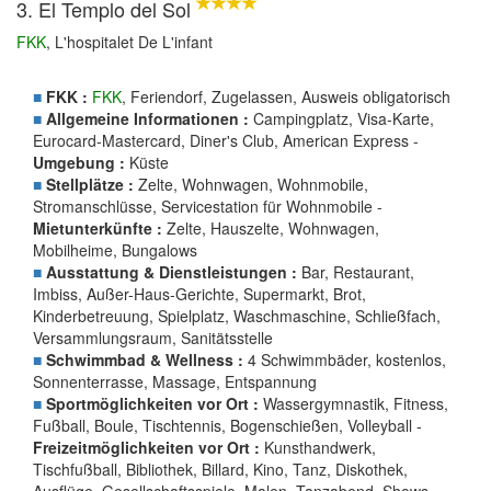
3. El Templo del Sol
FKK
, L'hospitalet De L'infant
■
FKK :
FKK
, Feriendorf, Zugelassen, Ausweis obligatorisch
■
Allgemeine Informationen :
Campingplatz, Visa-Karte,
Eurocard-Mastercard, Diner's Club, American Express -
Umgebung :
Küste
■
Stellplätze :
Zelte, Wohnwagen, Wohnmobile,
Stromanschlüsse, Servicestation für Wohnmobile -
Mietunterkünfte :
Zelte, Hauszelte, Wohnwagen,
Mobilheime, Bungalows
■
Ausstattung & Dienstleistungen :
Bar, Restaurant,
Imbiss, Außer-Haus-Gerichte, Supermarkt, Brot,
Kinderbetreuung, Spielplatz, Waschmaschine, Schließfach,
Versammlungsraum, Sanitätsstelle
■
Schwimmbad & Wellness :
4 Schwimmbäder, kostenlos,
Sonnenterrasse, Massage, Entspannung
■
Sportmöglichkeiten vor Ort :
Wassergymnastik, Fitness,
Fußball, Boule, Tischtennis, Bogenschießen, Volleyball -
Freizeitmöglichkeiten vor Ort :
Kunsthandwerk,
Tischfußball, Bibliothek, Billard, Kino, Tanz, Diskothek,