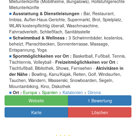
Mietunterkünfte (Mobilheime, Bungalows), Rollstuhlgerechte
Mietunterkünfte
■
Ausstattung & Dienstleistungen :
Bar, Restaurant,
Imbiss, Außer-Haus-Gerichte, Supermarkt, Brot, Spielplatz,
WLAN kostenpflichtig überall, Waschmaschine,
Fahrradverleih, Schließfach, Sanitätsstelle
■
Schwimmbad & Wellness :
3 Schwimmbäder, kostenlos,
beheizt, Planschbecken, Sonnenterrasse, Massage,
Entspannung, Yoga
■
Sportmöglichkeiten vor Ort :
Basketball, Fußball, Tennis,
Tischtennis, Volleyball -
Freizeitmöglichkeiten vor Ort :
Tischfußball, Bibliothek, Shows, Fernsehen -
Aktivitäten in
der Nähe :
Bowling, Kanu/Kajak, Reiten, Golf, Windsurfen,
Tauchen, Wandern, Wasserski, Snowboarden, Segeln,
Mountainbiking, Kino, Diskothek
■
Ort :
Europa
>
Spanien
>
Katalonien
>
Girona
Website
1 Bewertung
Karte
Löschen