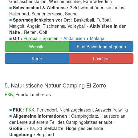
Gasflaschenstation, Waschmaschine, Fahrradverleih
■
Schwimmbad & Wellness :
2 Schwimmbäder, kostenlos,
Hallenbad, Sonnenterrasse, Sauna
■
Sportmöglichkeiten vor Ort :
Basketball, Fußball,
Minigolf, Angeln, Tischtennis, Volleyball -
Aktivitäten in der
Nähe :
Reiten, Golf
■
Ort :
Europa
>
Spanien
>
Andalusien
>
Malaga
Website
Eine Bewertung abgeben
Karte
Löschen
5. Naturistische Natuur Camping El Zorro
FKK
, Puerto Lumbreras
■
FKK :
FKK
, Feriendorf, Nicht zugelassen, Ausweis freiwillig
■
Allgemeine Informationen :
Campingplatz, Haustiere an
der Leine auf einem Teil des Campingplatzes erlaubt -
Größe :
7 ha, 23 Stellplätze, Hügeliges Gelände -
Umgebung :
Bergland