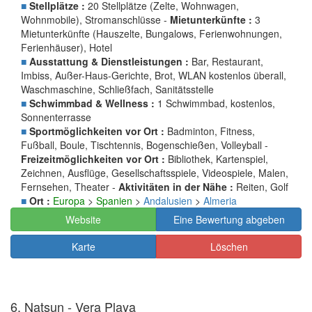
■
Stellplätze :
20 Stellplätze (Zelte, Wohnwagen,
Wohnmobile), Stromanschlüsse -
Mietunterkünfte :
3
Mietunterkünfte (Hauszelte, Bungalows, Ferienwohnungen,
Ferienhäuser), Hotel
■
Ausstattung & Dienstleistungen :
Bar, Restaurant,
Imbiss, Außer-Haus-Gerichte, Brot, WLAN kostenlos überall,
Waschmaschine, Schließfach, Sanitätsstelle
■
Schwimmbad & Wellness :
1 Schwimmbad, kostenlos,
Sonnenterrasse
■
Sportmöglichkeiten vor Ort :
Badminton, Fitness,
Fußball, Boule, Tischtennis, Bogenschießen, Volleyball -
Freizeitmöglichkeiten vor Ort :
Bibliothek, Kartenspiel,
Zeichnen, Ausflüge, Gesellschaftsspiele, Videospiele, Malen,
Fernsehen, Theater -
Aktivitäten in der Nähe :
Reiten, Golf
■
Ort :
Europa
>
Spanien
>
Andalusien
>
Almeria
Website
Eine Bewertung abgeben
Karte
Löschen
6. Natsun - Vera Playa