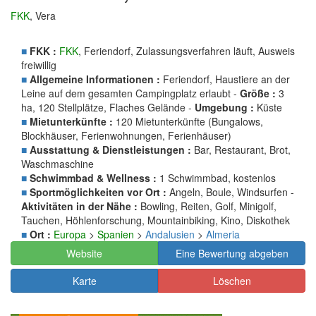
FKK
, Vera
■
FKK :
FKK
, Feriendorf, Zulassungsverfahren läuft, Ausweis
freiwillig
■
Allgemeine Informationen :
Feriendorf, Haustiere an der
Leine auf dem gesamten Campingplatz erlaubt -
Größe :
3
ha, 120 Stellplätze, Flaches Gelände -
Umgebung :
Küste
■
Mietunterkünfte :
120 Mietunterkünfte (Bungalows,
Blockhäuser, Ferienwohnungen, Ferienhäuser)
■
Ausstattung & Dienstleistungen :
Bar, Restaurant, Brot,
Waschmaschine
■
Schwimmbad & Wellness :
1 Schwimmbad, kostenlos
■
Sportmöglichkeiten vor Ort :
Angeln, Boule, Windsurfen -
Aktivitäten in der Nähe :
Bowling, Reiten, Golf, Minigolf,
Tauchen, Höhlenforschung, Mountainbiking, Kino, Diskothek
■
Ort :
Europa
>
Spanien
>
Andalusien
>
Almeria
Website
Eine Bewertung abgeben
Karte
Löschen