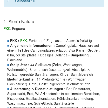
6
Gelöscht :
0
1. Sierra Natura
FKK
, Enguera
■
FKK :
FKK
, Feriendorf, Zugelassen, Ausweis freiwillig
■
Allgemeine Informationen :
Campingplatz, Haustiere auf
einem Teil des Campingplatzes erlaubt, Visa-Karte -
Größe :
6 ha, 58 Stellplätze, Hügeliges Gelände -
Umgebung :
Flachland
■
Stellplätze :
44 Stellplätze (Zelte, Wohnwagen,
Wohnmobile), Stromanschlüsse, Langzeit-Abstellplatz,
Rollstuhlgerechte Sanitäranlagen, Kinder-Sanitärbereich -
Mietunterkünfte :
14 Mietunterkünfte (Wohnwagen,
Blockhäuser), Hotel, Rollstuhlgerechte Mietunterkünfte
■
Ausstattung & Dienstleistungen :
Bar, Restaurant,
Supermarkt, Brot, WLAN kostenlos in bestimmten Bereichen,
Eisspender, Gasflaschenstation, Kühlschrankvermietung,
Waschmaschine, Schließfach, Sanitätsstelle