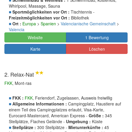
■
Schwimmbad & Wellness :
1 Schwimmbad, kostenlos,
Whirlpool, Massage, Sauna
■
Sportmöglichkeiten vor Ort :
Tischtennis -
Freizeitmöglichkeiten vor Ort :
Bibliothek
■
Ort :
Europa
>
Spanien
>
Valencianische Gemeinschaft
>
Valencia
Website
1 Bewertung
Karte
Löschen
2. Relax-Nat
FKK
, Mont-ras
■
FKK :
FKK
, Feriendorf, Zugelassen, Ausweis freiwillig
■
Allgemeine Informationen :
Campingplatz, Haustiere auf
einem Teil des Campingplatzes erlaubt, Visa-Karte,
Eurocard-Mastercard, American Express -
Größe :
345
Stellplätze, Flaches Gelände -
Umgebung :
Küste
■
Stellplätze :
300 Stellplätze -
Mietunterkünfte :
45