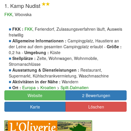
1. Kamp Nudist
FKK
, Vrbovska
■
FKK :
FKK
, Feriendorf, Zulassungsverfahren läuft, Ausweis
freiwillig
■
Allgemeine Informationen :
Campingplatz, Haustiere an
der Leine auf dem gesamten Campingplatz erlaubt -
Größe :
0,2 ha -
Umgebung :
Küste
■
Stellplätze :
Zelte, Wohnwagen, Wohnmobile,
Stromanschlüsse
■
Ausstattung & Dienstleistungen :
Restaurant,
Supermarkt, Kühlschrankvermietung, Waschmaschine
■
Aktivitäten in der Nähe :
Wandern
■
Ort :
Europa
>
Kroatien
>
Split-Dalmatien
Website
2 Bewertungen
Karte
Löschen