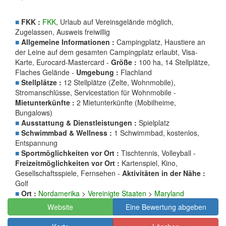
■
FKK :
FKK
, Urlaub auf Vereinsgelände möglich,
Zugelassen, Ausweis freiwillig
■
Allgemeine Informationen :
Campingplatz, Haustiere an
der Leine auf dem gesamten Campingplatz erlaubt, Visa-
Karte, Eurocard-Mastercard -
Größe :
100 ha, 14 Stellplätze,
Flaches Gelände -
Umgebung :
Flachland
■
Stellplätze :
12 Stellplätze (Zelte, Wohnmobile),
Stromanschlüsse, Servicestation für Wohnmobile -
Mietunterkünfte :
2 Mietunterkünfte (Mobilheime,
Bungalows)
■
Ausstattung & Dienstleistungen :
Spielplatz
■
Schwimmbad & Wellness :
1 Schwimmbad, kostenlos,
Entspannung
■
Sportmöglichkeiten vor Ort :
Tischtennis, Volleyball -
Freizeitmöglichkeiten vor Ort :
Kartenspiel, Kino,
Gesellschaftsspiele, Fernsehen -
Aktivitäten in der Nähe :
Golf
■
Ort :
Nordamerika
>
Vereinigte Staaten
>
Maryland
Website
Eine Bewertung abgeben