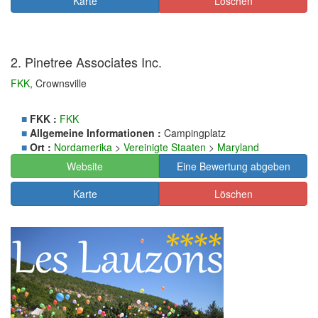
Karte
Löschen
2. Pinetree Associates Inc.
FKK
, Crownsville
■
FKK :
FKK
■
Allgemeine Informationen :
Campingplatz
■
Ort :
Nordamerika
>
Vereinigte Staaten
>
Maryland
Website
Eine Bewertung abgeben
Karte
Löschen