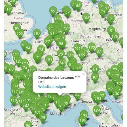
×
Domaine des Lauzons ****
FKK
Website anzeigen