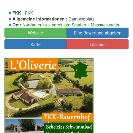
■
FKK :
FKK
■
Allgemeine Informationen :
Campingplatz
■
Ort :
Nordamerika
>
Vereinigte Staaten
>
Massachusetts
Website
Eine Bewertung abgeben
Karte
Löschen