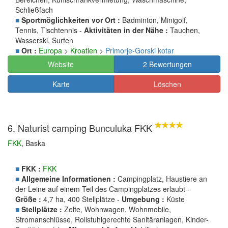
Schließfach
■
Sportmöglichkeiten vor Ort :
Badminton, Minigolf,
Tennis, Tischtennis -
Aktivitäten in der Nähe :
Tauchen,
Wasserski, Surfen
■
Ort :
Europa
>
Kroatien
>
Primorje-Gorski kotar
Website
2 Bewertungen
Karte
Löschen
6. Naturist camping Bunculuka FKK
FKK
, Baska
■
FKK :
FKK
■
Allgemeine Informationen :
Campingplatz, Haustiere an
der Leine auf einem Teil des Campingplatzes erlaubt -
Größe :
4,7 ha, 400 Stellplätze -
Umgebung :
Küste
■
Stellplätze :
Zelte, Wohnwagen, Wohnmobile,
Stromanschlüsse, Rollstuhlgerechte Sanitäranlagen, Kinder-