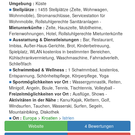
Umgebung :
Küste
■
Stellplätze :
1455 Stellplätze (Zelte, Wohnwagen,
Wohnmobile), Stromanschlüsse, Servicestation für
Wohnmobile, Rollstuhlgerechte Sanitäranlagen -
Mietunterkünfte :
Zelte, Hauszelte, Mobilheime,
Ferienwohnungen, Hotel, Rollstuhlgerechte Mietunterkünfte
■
Ausstattung & Dienstleistungen :
Bar, Restaurant,
Imbiss, Außer-Haus-Gerichte, Brot, Kinderbetreuung,
Spielplatz, WLAN kostenlos in bestimmten Bereichen,
Kühlschrankvermietung, Waschmaschine, Fahrradverleih,
Schließfach
■
Schwimmbad & Wellness :
1 Schwimmbad, kostenlos,
Entspannung, Schönheitspflege, Körperpflege, Yoga
■
Sportmöglichkeiten vor Ort :
Wassergymnastik, Reiten,
Minigolf, Angeln, Boule, Tennis, Tischtennis, Volleyball -
Freizeitmöglichkeiten vor Ort :
Ausflüge, Shows -
Aktivitäten in der Nähe :
Kanu/Kajak, Klettern, Golf,
Windsurfen, Tauchen, Wasserski, Surfen, Segeln,
Mountainbiking, Diskothek
■
Ort :
Europa
>
Kroatien
>
Istrien
Website
4 Bewertungen