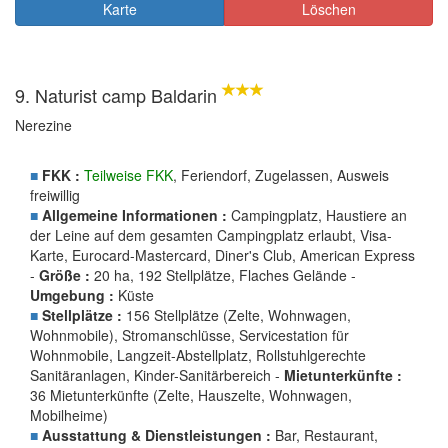
Karte
Löschen
9. Naturist camp Baldarin
Nerezine
■
FKK :
Teilweise FKK
, Feriendorf, Zugelassen, Ausweis
freiwillig
■
Allgemeine Informationen :
Campingplatz, Haustiere an
der Leine auf dem gesamten Campingplatz erlaubt, Visa-
Karte, Eurocard-Mastercard, Diner's Club, American Express
-
Größe :
20 ha, 192 Stellplätze, Flaches Gelände -
Umgebung :
Küste
■
Stellplätze :
156 Stellplätze (Zelte, Wohnwagen,
Wohnmobile), Stromanschlüsse, Servicestation für
Wohnmobile, Langzeit-Abstellplatz, Rollstuhlgerechte
Sanitäranlagen, Kinder-Sanitärbereich -
Mietunterkünfte :
36 Mietunterkünfte (Zelte, Hauszelte, Wohnwagen,
Mobilheime)
■
Ausstattung & Dienstleistungen :
Bar, Restaurant,