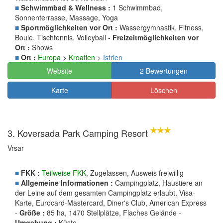
■
Schwimmbad & Wellness :
1 Schwimmbad,
Sonnenterrasse, Massage, Yoga
■
Sportmöglichkeiten vor Ort :
Wassergymnastik, Fitness,
Boule, Tischtennis, Volleyball -
Freizeitmöglichkeiten vor
Ort :
Shows
■
Ort :
Europa
>
Kroatien
>
Istrien
Website
2 Bewertungen
Karte
Löschen
3. Koversada Park Camping Resort
Vrsar
■
FKK :
Teilweise FKK
, Zugelassen, Ausweis freiwillig
■
Allgemeine Informationen :
Campingplatz, Haustiere an
der Leine auf dem gesamten Campingplatz erlaubt, Visa-
Karte, Eurocard-Mastercard, Diner's Club, American Express
-
Größe :
85 ha, 1470 Stellplätze, Flaches Gelände -
Umgebung :
Küste