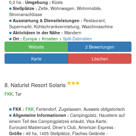
0,2 ha -
Umgebung :
Küste
■
Stellplätze :
Zelte, Wohnwagen, Wohnmobile,
Stromanschlüsse
■
Ausstattung & Dienstleistungen :
Restaurant,
Supermarkt, Kühlschrankvermietung, Waschmaschine
■
Aktivitäten in der Nähe :
Wandern
■
Ort :
Europa
>
Kroatien
>
Split-Dalmatien
Website
2 Bewertungen
Karte
Löschen
8. Naturist Resort Solaris
FKK
, Tar
■
FKK :
FKK
, Feriendorf, Zugelassen, Ausweis obligatorisch
■
Allgemeine Informationen :
Campingplatz, Haustiere auf
einem Teil des Campingplatzes erlaubt, Visa-Karte,
Eurocard-Mastercard, Diner's Club, American Express -
Größe :
49 ha, 1455 Stellplätze, Flaches Gelände -