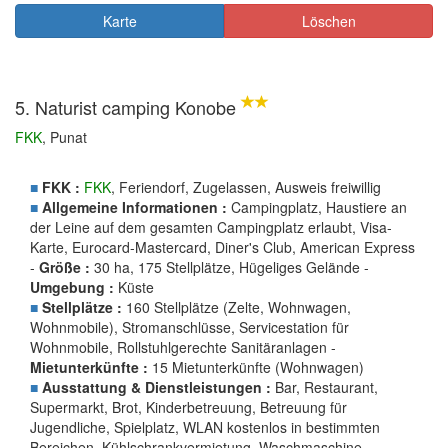
Karte
Löschen
5. Naturist camping Konobe
FKK
, Punat
■
FKK :
FKK
, Feriendorf, Zugelassen, Ausweis freiwillig
■
Allgemeine Informationen :
Campingplatz, Haustiere an
der Leine auf dem gesamten Campingplatz erlaubt, Visa-
Karte, Eurocard-Mastercard, Diner's Club, American Express
-
Größe :
30 ha, 175 Stellplätze, Hügeliges Gelände -
Umgebung :
Küste
■
Stellplätze :
160 Stellplätze (Zelte, Wohnwagen,
Wohnmobile), Stromanschlüsse, Servicestation für
Wohnmobile, Rollstuhlgerechte Sanitäranlagen -
Mietunterkünfte :
15 Mietunterkünfte (Wohnwagen)
■
Ausstattung & Dienstleistungen :
Bar, Restaurant,
Supermarkt, Brot, Kinderbetreuung, Betreuung für
Jugendliche, Spielplatz, WLAN kostenlos in bestimmten
Bereichen, Kühlschrankvermietung, Waschmaschine,