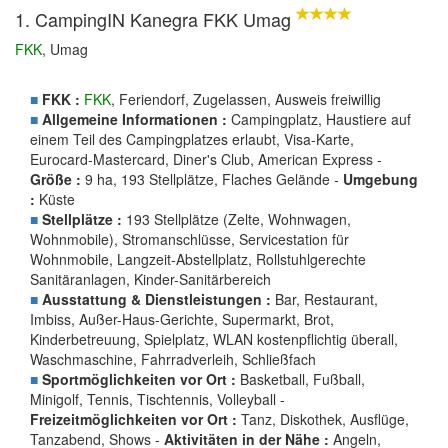
1. CampingIN Kanegra FKK Umag
FKK
, Umag
■
FKK :
FKK
, Feriendorf, Zugelassen, Ausweis freiwillig
■
Allgemeine Informationen :
Campingplatz, Haustiere auf
einem Teil des Campingplatzes erlaubt, Visa-Karte,
Eurocard-Mastercard, Diner's Club, American Express -
Größe :
9 ha, 193 Stellplätze, Flaches Gelände -
Umgebung
:
Küste
■
Stellplätze :
193 Stellplätze (Zelte, Wohnwagen,
Wohnmobile), Stromanschlüsse, Servicestation für
Wohnmobile, Langzeit-Abstellplatz, Rollstuhlgerechte
Sanitäranlagen, Kinder-Sanitärbereich
■
Ausstattung & Dienstleistungen :
Bar, Restaurant,
Imbiss, Außer-Haus-Gerichte, Supermarkt, Brot,
Kinderbetreuung, Spielplatz, WLAN kostenpflichtig überall,
Waschmaschine, Fahrradverleih, Schließfach
■
Sportmöglichkeiten vor Ort :
Basketball, Fußball,
Minigolf, Tennis, Tischtennis, Volleyball -
Freizeitmöglichkeiten vor Ort :
Tanz, Diskothek, Ausflüge,
Tanzabend, Shows -
Aktivitäten in der Nähe :
Angeln,