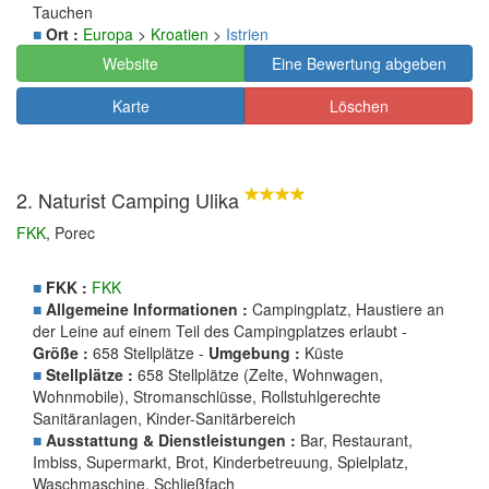
Tauchen
■
Ort :
Europa
>
Kroatien
>
Istrien
Website
Eine Bewertung abgeben
Karte
Löschen
2. Naturist Camping Ulika
FKK
, Porec
■
FKK :
FKK
■
Allgemeine Informationen :
Campingplatz, Haustiere an
der Leine auf einem Teil des Campingplatzes erlaubt -
Größe :
658 Stellplätze -
Umgebung :
Küste
■
Stellplätze :
658 Stellplätze (Zelte, Wohnwagen,
Wohnmobile), Stromanschlüsse, Rollstuhlgerechte
Sanitäranlagen, Kinder-Sanitärbereich
■
Ausstattung & Dienstleistungen :
Bar, Restaurant,
Imbiss, Supermarkt, Brot, Kinderbetreuung, Spielplatz,
Waschmaschine, Schließfach