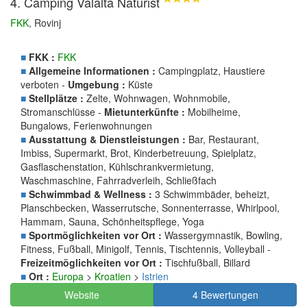
4. Camping Valalta Naturist
FKK
, Rovinj
■
FKK :
FKK
■
Allgemeine Informationen :
Campingplatz, Haustiere
verboten -
Umgebung :
Küste
■
Stellplätze :
Zelte, Wohnwagen, Wohnmobile,
Stromanschlüsse -
Mietunterkünfte :
Mobilheime,
Bungalows, Ferienwohnungen
■
Ausstattung & Dienstleistungen :
Bar, Restaurant,
Imbiss, Supermarkt, Brot, Kinderbetreuung, Spielplatz,
Gasflaschenstation, Kühlschrankvermietung,
Waschmaschine, Fahrradverleih, Schließfach
■
Schwimmbad & Wellness :
3 Schwimmbäder, beheizt,
Planschbecken, Wasserrutsche, Sonnenterrasse, Whirlpool,
Hammam, Sauna, Schönheitspflege, Yoga
■
Sportmöglichkeiten vor Ort :
Wassergymnastik, Bowling,
Fitness, Fußball, Minigolf, Tennis, Tischtennis, Volleyball -
Freizeitmöglichkeiten vor Ort :
Tischfußball, Billard
■
Ort :
Europa
>
Kroatien
>
Istrien
Website
4 Bewertungen