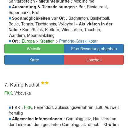
Sanitärbereich -
Mietunterkünfte :
Mobilheime
■
Ausstattung & Dienstleistungen :
Bar, Restaurant,
Supermarkt, Brot
■
Sportmöglichkeiten vor Ort :
Badminton, Basketball,
Boule, Tennis, Tischtennis, Volleyball -
Aktivitäten in der
Nähe :
Kanu/Kajak, Klettern, Windsurfen, Tauchen,
Wandern, Mountainbiking
■
Ort :
Europa
>
Kroatien
>
Primorje-Gorski kotar
Website
Eine Bewertung abgeben
Karte
Löschen
7. Kamp Nudist
FKK
, Vrbovska
■
FKK :
FKK
, Feriendorf, Zulassungsverfahren läuft, Ausweis
freiwillig
■
Allgemeine Informationen :
Campingplatz, Haustiere an
der Leine auf dem gesamten Campingplatz erlaubt -
Größe :