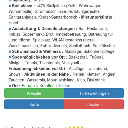
■
Stellplätze :
1470 Stellplätze (Zelte, Wohnwagen,
Wohnmobile), Stromanschlüsse, Rollstuhlgerechte
Sanitäranlagen, Kinder-Sanitärbereich -
Mietunterkünfte :
Hotel
■
Ausstattung & Dienstleistungen :
Bar, Restaurant,
Imbiss, Supermarkt, Brot, Kinderbetreuung, Betreuung für
Jugendliche, Spielplatz, WLAN kostenlos überall,
Waschmaschine, Fahrradverleih, Schließfach, Sanitätsstelle
■
Schwimmbad & Wellness :
Massage, Schönheitspflege
■
Sportmöglichkeiten vor Ort :
Basketball, Fußball,
Minigolf, Tennis, Tischtennis, Volleyball -
Freizeitmöglichkeiten vor Ort :
Ausflüge, Tanzabend,
Shows -
Aktivitäten in der Nähe :
Reiten, Klettern, Angeln,
Tauchen, Wasserski, Mountainbiking, Kino, Diskothek
■
Ort :
Europa
>
Kroatien
>
Istrien
Website
15 Bewertungen
Karte
Löschen