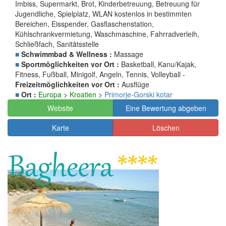
Imbiss, Supermarkt, Brot, Kinderbetreuung, Betreuung für
Jugendliche, Spielplatz, WLAN kostenlos in bestimmten
Bereichen, Eisspender, Gasflaschenstation,
Kühlschrankvermietung, Waschmaschine, Fahrradverleih,
Schließfach, Sanitätsstelle
■
Schwimmbad & Wellness :
Massage
■
Sportmöglichkeiten vor Ort :
Basketball, Kanu/Kajak,
Fitness, Fußball, Minigolf, Angeln, Tennis, Volleyball -
Freizeitmöglichkeiten vor Ort :
Ausflüge
■
Ort :
Europa
>
Kroatien
>
Primorje-Gorski kotar
Website
Eine Bewertung abgeben
Karte
Löschen