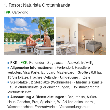
1. Resort Naturista Grottamiranda
FKK
, Carovigno
■
FKK :
FKK
, Feriendorf, Zugelassen, Ausweis freiwillig
■
Allgemeine Informationen :
Feriendorf, Haustiere
verboten, Visa-Karte, Eurocard-Mastercard -
Größe :
0,8 ha,
15 Stellplätze, Flaches Gelände -
Umgebung :
Küste
■
Stellplätze :
2 Stellplätze (Wohnmobile) -
Mietunterkünfte
:
13 Mietunterkünfte (Ferienwohnungen), Rollstuhlgerechte
Mietunterkünfte
■
Ausstattung & Dienstleistungen :
Bar, Imbiss, Außer-
Haus-Gerichte, Brot, Spielplatz, WLAN kostenlos überall,
Waschmaschine, Fahrradverleih, Versammlungsraum