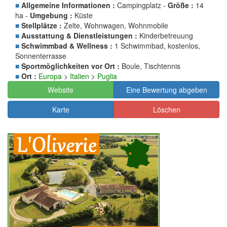
■
Allgemeine Informationen :
Campingplatz -
Größe :
14
ha -
Umgebung :
Küste
■
Stellplätze :
Zelte, Wohnwagen, Wohnmobile
■
Ausstattung & Dienstleistungen :
Kinderbetreuung
■
Schwimmbad & Wellness :
1 Schwimmbad, kostenlos,
Sonnenterrasse
■
Sportmöglichkeiten vor Ort :
Boule, Tischtennis
■
Ort :
Europa
>
Italien
>
Puglia
Website
Eine Bewertung abgeben
Karte
Löschen