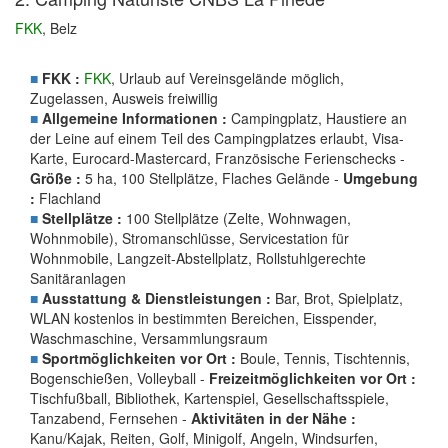
FKK
, Belz
■
FKK :
FKK
, Urlaub auf Vereinsgelände möglich,
Zugelassen, Ausweis freiwillig
■
Allgemeine Informationen :
Campingplatz, Haustiere an
der Leine auf einem Teil des Campingplatzes erlaubt, Visa-
Karte, Eurocard-Mastercard, Französische Ferienschecks -
Größe :
5 ha, 100 Stellplätze, Flaches Gelände -
Umgebung
:
Flachland
■
Stellplätze :
100 Stellplätze (Zelte, Wohnwagen,
Wohnmobile), Stromanschlüsse, Servicestation für
Wohnmobile, Langzeit-Abstellplatz, Rollstuhlgerechte
Sanitäranlagen
■
Ausstattung & Dienstleistungen :
Bar, Brot, Spielplatz,
WLAN kostenlos in bestimmten Bereichen, Eisspender,
Waschmaschine, Versammlungsraum
■
Sportmöglichkeiten vor Ort :
Boule, Tennis, Tischtennis,
Bogenschießen, Volleyball -
Freizeitmöglichkeiten vor Ort :
Tischfußball, Bibliothek, Kartenspiel, Gesellschaftsspiele,
Tanzabend, Fernsehen -
Aktivitäten in der Nähe :
Kanu/Kajak, Reiten, Golf, Minigolf, Angeln, Windsurfen,