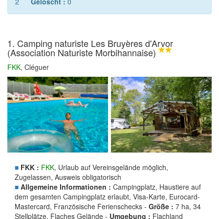
2
Gelöscht :
0
1. Camping naturiste Les Bruyères d'Arvor
(Association Naturiste Morbihannaise)
FKK
, Cléguer
■
FKK :
FKK
, Urlaub auf Vereinsgelände möglich,
Zugelassen, Ausweis obligatorisch
■
Allgemeine Informationen :
Campingplatz, Haustiere auf
dem gesamten Campingplatz erlaubt, Visa-Karte, Eurocard-
Mastercard, Französische Ferienschecks -
Größe :
7 ha, 34
Stellplätze, Flaches Gelände -
Umgebung :
Flachland