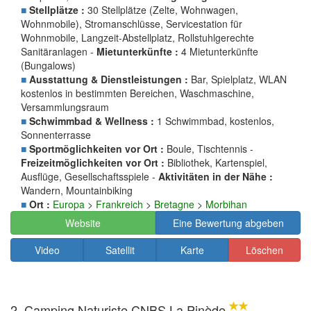
■
Stellplätze :
30 Stellplätze (Zelte, Wohnwagen,
Wohnmobile), Stromanschlüsse, Servicestation für
Wohnmobile, Langzeit-Abstellplatz, Rollstuhlgerechte
Sanitäranlagen -
Mietunterkünfte :
4 Mietunterkünfte
(Bungalows)
■
Ausstattung & Dienstleistungen :
Bar, Spielplatz, WLAN
kostenlos in bestimmten Bereichen, Waschmaschine,
Versammlungsraum
■
Schwimmbad & Wellness :
1 Schwimmbad, kostenlos,
Sonnenterrasse
■
Sportmöglichkeiten vor Ort :
Boule, Tischtennis -
Freizeitmöglichkeiten vor Ort :
Bibliothek, Kartenspiel,
Ausflüge, Gesellschaftsspiele -
Aktivitäten in der Nähe :
Wandern, Mountainbiking
■
Ort :
Europa
>
Frankreich
>
Bretagne
>
Morbihan
Website
Eine Bewertung abgeben
Video
Satellit
Karte
Löschen
2. Camping Naturiste CNBS La Pinède