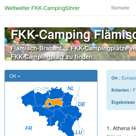
Weltweiter FKK-Campingführer
Startseite
FKK-Camping Flämis
Flämisch-Brabant, 2 FKK-Campingplätze ver
FKK-Campingplatz zu finden.
Ort
Ort :
Europa
Kriterien :
F
Ergebnisse 
1. Athena H