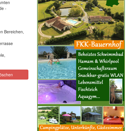
amten
de -
en Bereichen,
errasse
le,
öschen