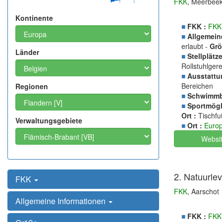
FKK
, Meerbee
Kontinente
■
FKK :
FKK
■
Allgemein
erlaubt -
Grö
Länder
■
Stellplätze
Rollstuhlger
■
Ausstattu
Bereichen
Regionen
■
Schwimmb
■
Sportmögli
Ort :
Tischfuß
Verwaltungsgebiete
■
Ort :
Euro
Websi
2. Natuurle
FKK
FKK
, Aarschot
Allgemeine Informationen
■
FKK :
FKK