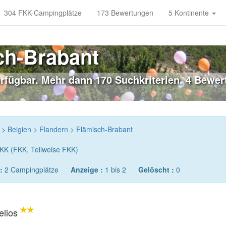
304 FKK-Campingplätze
173 Bewertungen
5 Kontinente
ch-Brabant
fügbar. Mehr dann 170 Suchkriterien. 4 Bewert
>
Belgien
>
Flandern
>
Flämisch-Brabant
KK (FKK, Teilweise FKK)
:
2 Campingplätze
Anzeige :
1 bis 2
Gelöscht :
0
elios