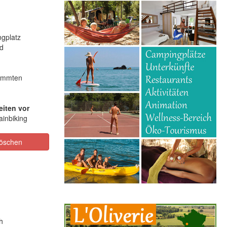
gplatz
d
timmten
eiten vor
inbiking
öschen
h