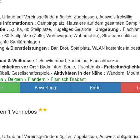
k
, Urlaub auf Vereinsgelände möglich, Zugelassen, Ausweis freiwillig
e Informationen :
Campingplatz, Haustiere auf dem gesamten Campin
ße :
5,5 ha, 60 Stellplätze, Hügeliges Gelände -
Umgebung :
Flachlan
 :
60 Stellplätze (Zelte, Wohnwagen, Wohnmobile), Stromanschlüsse,
echte Sanitäranlagen
ng & Dienstleistungen :
Bar, Brot, Spielplatz, WLAN kostenlos in bes
ad & Wellness :
1 Schwimmbad, kostenlos, Planschbecken
chkeiten vor Ort :
Badminton, Boule, Tischtennis -
Freizeitmöglichk
ball, Gesellschaftsspiele -
Aktivitäten in der Nähe :
Wandern, Mounta
pa
>
Belgien
>
Flandern
>
Flämisch-Brabant
te
Bewertung
Karte
L
ven 't Vennebos
, Urlaub auf Vereinsgelände möglich, Zugelassen, Ausweis obligatorisc