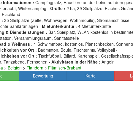
e Informationen :
Campingplatz, Haustiere an der Leine auf dem ges
 erlaubt, Wintercamping -
Größe :
2 ha, 39 Stellplätze, Flaches Gelän
:
Flachland
 :
35 Stellplätze (Zelte, Wohnwagen, Wohnmobile), Stromanschlüsse,
echte Sanitäranlagen -
Mietunterkünfte :
4 Mietunterkünfte
ng & Dienstleistungen :
Bar, Spielplatz, WLAN kostenlos in bestimmt
tation, Versammlungsraum, Sanitätsstelle
ad & Wellness :
1 Schwimmbad, kostenlos, Planschbecken, Sonnent
chkeiten vor Ort :
Badminton, Boule, Tischtennis, Volleyball -
ichkeiten vor Ort :
Tischfußball, Billard, Kartenspiel, Gesellschaftsspie
en, Tanzabend, Fernsehen -
Aktivitäten in der Nähe :
Angeln
pa
>
Belgien
>
Flandern
>
Flämisch-Brabant
te
Bewertung
Karte
L