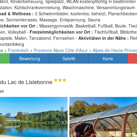
Brot, Kinderbetreuung, Spielplatz, WLAN kostenpflichtig in bestimmten
station, Kühlschrankvermietung, Waschmaschine, Versammlungsraum
ad & Wellness :
3 Schwimmbäder, kostenlos, beheizt, Planschbecken
he, Sonnenterrasse, Massage, Entspannung, Sauna
chkeiten vor Ort :
Wassergymnastik, Basketball, Fußball, Boule, Tisc
n, Volleyball -
Freizeitmöglichkeiten vor Ort :
Tischfußball, Biblioth
sspiele, Malen, Tanzabend, Fernsehen -
Aktivitäten in der Nähe :
Rei
untainbiking
pa
>
Frankreich
>
Provence Alpes Côte d'Azur
>
Alpes-de-Haute-Prove
Bewertung
Satellit
Karte
du Lac de Lislebonne
sse