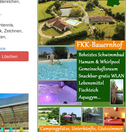
 Bereichen,
,
htennis,
ek, Zeichnen,
ten,
nce
Löschen