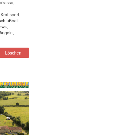
rrasse,
Kraftsport,
chfußball,
hows,
 Angeln,
Löschen