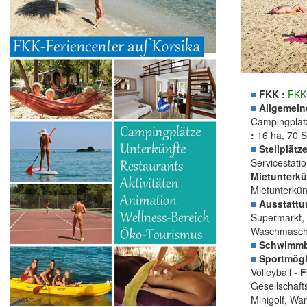
■
FKK :
FKK
■
Allgemein
Campingplatz
:
16 ha, 70 S
■
Stellplätze
Servicestati
Mietunterkü
Mietunterkün
■
Ausstattu
Supermarkt, 
Waschmasch
■
Schwimmb
■
Sportmögli
Volleyball -
F
Gesellschaft
Minigolf, Wa