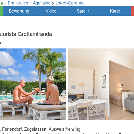
pa
>
Frankreich
>
Aquitaine
>
Lot-et-Garonne
Bewertung
Video
Satellit
Karte
aturista Grottamiranda
o
, Feriendorf, Zugelassen, Ausweis freiwillig