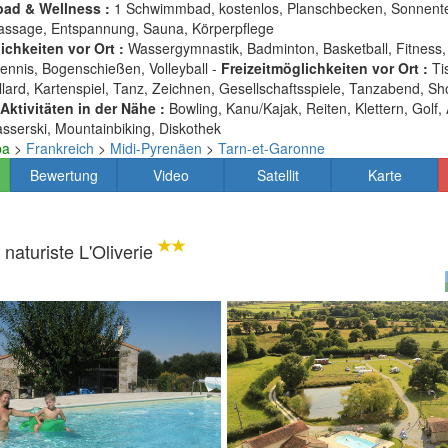
ad & Wellness :
1 Schwimmbad, kostenlos, Planschbecken, Sonnente
Massage, Entspannung, Sauna, Körperpflege
chkeiten vor Ort :
Wassergymnastik, Badminton, Basketball, Fitness, 
tennis, Bogenschießen, Volleyball -
Freizeitmöglichkeiten vor Ort :
Tis
Billard, Kartenspiel, Tanz, Zeichnen, Gesellschaftsspiele, Tanzabend, S
Aktivitäten in der Nähe :
Bowling, Kanu/Kajak, Reiten, Klettern, Golf,
serski, Mountainbiking, Diskothek
pa
>
Frankreich
>
Midi-Pyrenäen
>
Tarn-et-Garonne
Bewertung
Video
Satellit
Karte
naturiste L'Oliverie