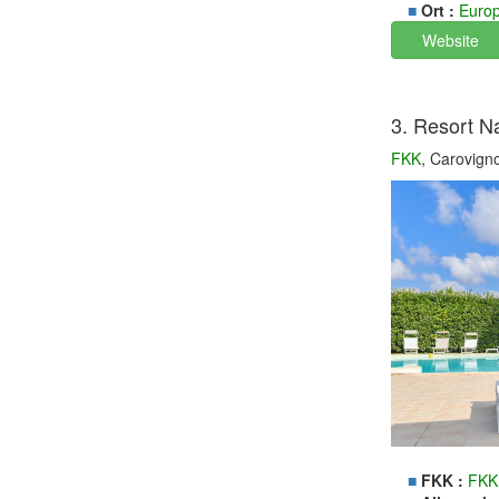
■
Ort :
Euro
Website
3. Resort N
FKK
, Carovign
■
FKK :
FKK