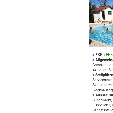
■
FKK :
FKK
■
Allgemein
Campingplatz
14 ha, 80 St
■
Stellplätze
Servicestati
Sanitärberei
Blockhäuser)
■
Ausstattu
Supermarkt, 
Eisspender,
Sanitätsstell