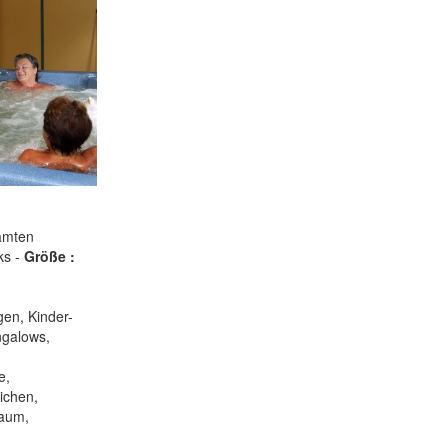
amten
ks -
Größe :
gen, Kinder-
ngalows,
e,
ichen,
raum,