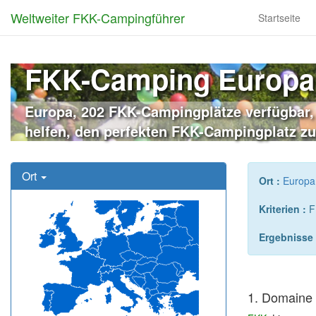
Weltweiter FKK-Campingführer
Startseite
FKK-Camping Europa
Europa, 202 FKK-Campingplätze verfügbar, 
helfen, den perfekten FKK-Campingplatz zu
Ort
Ort :
Europa
Kriterien :
F
Ergebnisse 
1. Domaine