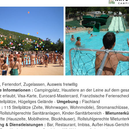
, Feriendorf, Zugelassen, Ausweis freiwillig
e Informationen :
Campingplatz, Haustiere an der Leine auf dem ges
 erlaubt, Visa-Karte, Eurocard-Mastercard, Französische Ferienschec
tellplätze, Hügeliges Gelände -
Umgebung :
Flachland
 :
115 Stellplätze (Zelte, Wohnwagen, Wohnmobile), Stromanschlüsse,
, Rollstuhlgerechte Sanitäranlagen, Kinder-Sanitärbereich -
Mietunterkü
fte (Hauszelte, Mobilheime, Blockhäuser), Rollstuhlgerechte Mietunter
ng & Dienstleistungen :
Bar, Restaurant, Imbiss, Außer-Haus-Gericht