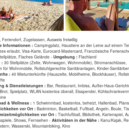
, Feriendorf, Zugelassen, Ausweis freiwillig
e Informationen :
Campingplatz, Haustiere an der Leine auf einem Tei
es erlaubt, Visa-Karte, Eurocard-Mastercard, Französische Feriensch
tellplätze, Flaches Gelände -
Umgebung :
Flachland
 :
30 Stellplätze (Zelte, Wohnwagen, Wohnmobile), Stromanschlüsse,
on für Wohnmobile, Rollstuhlgerechte Sanitäranlagen, Kinder-Sanitärber
nfte :
40 Mietunterkünfte (Hauszelte, Mobilheime, Blockhäuser), Rolls
fte
ng & Dienstleistungen :
Bar, Restaurant, Imbiss, Außer-Haus-Gericht
Brot, Spielplatz, WLAN kostenlos überall, Eisspender, Kühlschrankverm
ine
ad & Wellness :
1 Schwimmbad, kostenlos, beheizt, Hallenbad, Plan
chkeiten vor Ort :
Badminton, Basketball, Fußball, Angeln, Boule, Tis
reizeitmöglichkeiten vor Ort :
Tischfußball, Bibliothek, Kartenspiel, A
sspiele, Shows, Fernsehen -
Aktivitäten in der Nähe :
Kanu/Kajak, Rei
ndern, Wasserski, Mountainbiking, Kino