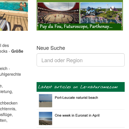
l des
Neue Suche
ecks -
Größe
eich -
tuhlgerechte
e,
ietung,
schbecken
chtennis,
usflüge,
ten,