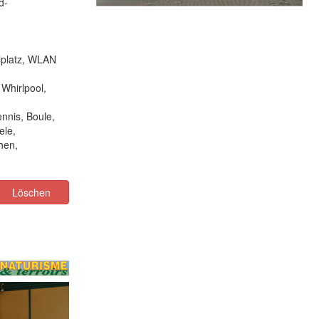
d-
elplatz, WLAN
Whirlpool,
nnis, Boule,
ele,
hen,
Löschen