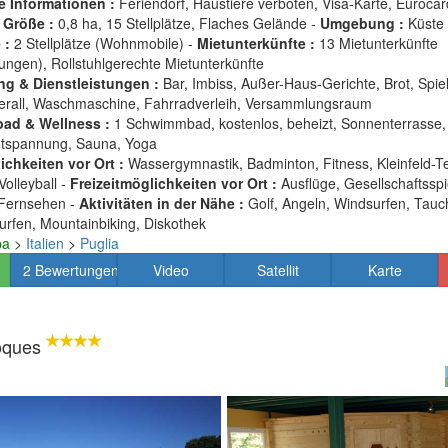
e Informationen :
Feriendorf, Haustiere verboten, Visa-Karte, Eurocar
-
Größe :
0,8 ha, 15 Stellplätze, Flaches Gelände -
Umgebung :
Küste
 :
2 Stellplätze (Wohnmobile) -
Mietunterkünfte :
13 Mietunterkünfte
ngen), Rollstuhlgerechte Mietunterkünfte
ng & Dienstleistungen :
Bar, Imbiss, Außer-Haus-Gerichte, Brot, Spi
berall, Waschmaschine, Fahrradverleih, Versammlungsraum
ad & Wellness :
1 Schwimmbad, kostenlos, beheizt, Sonnenterrasse, 
tspannung, Sauna, Yoga
chkeiten vor Ort :
Wassergymnastik, Badminton, Fitness, Kleinfeld-Te
Volleyball -
Freizeitmöglichkeiten vor Ort :
Ausflüge, Gesellschaftsspi
Fernsehen -
Aktivitäten in der Nähe :
Golf, Angeln, Windsurfen, Tauc
urfen, Mountainbiking, Diskothek
pa
>
Italien
>
Puglia
2 Bewertungen
Video
Satellit
Karte
oques