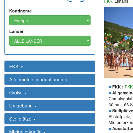
FKK
, Limans
Kontinente
Länder
FKK
Allgemeine Informationen
■
FKK :
FKK
Größe
■
Allgemein
Campingplatz
60 ha, 163 S
Umgebung
■
Stellplätze
Abstellplatz
Stellplätze
Mietunterkün
■
Ausstattu
Mietunterkünfte