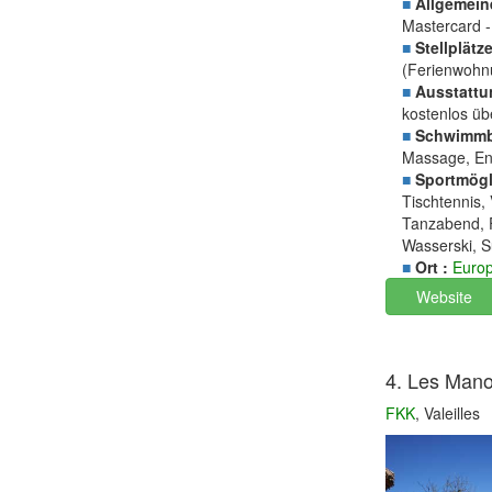
■
Allgemein
Mastercard 
■
Stellplätze
(Ferienwohnu
■
Ausstattu
kostenlos ü
■
Schwimmb
Massage, En
■
Sportmögli
Tischtennis, 
Tanzabend, 
Wasserski, S
■
Ort :
Euro
Website
4. Les Man
FKK
, Valeilles