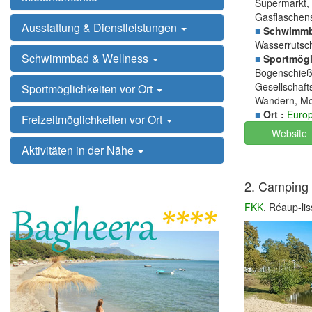
Supermarkt, 
Gasflaschen
Ausstattung & Dienstleistungen
■
Schwimmb
Wasserrutsc
Schwimmbad & Wellness
■
Sportmögli
Bogenschieße
Gesellschaft
Sportmöglichkeiten vor Ort
Wandern, Mo
■
Ort :
Euro
Freizeitmöglichkeiten vor Ort
Website
Aktivitäten in der Nähe
2. Camping 
FKK
, Réaup-li