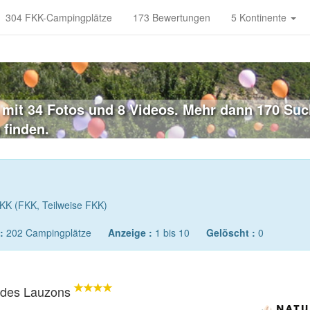
304 FKK-Campingplätze
173 Bewertungen
5 Kontinente
mit 34 Fotos und 8 Videos. Mehr dann 170 Such
 finden.
KK (FKK, Teilweise FKK)
:
202 Campingplätze
Anzeige :
1 bis 10
Gelöscht :
0
 des Lauzons