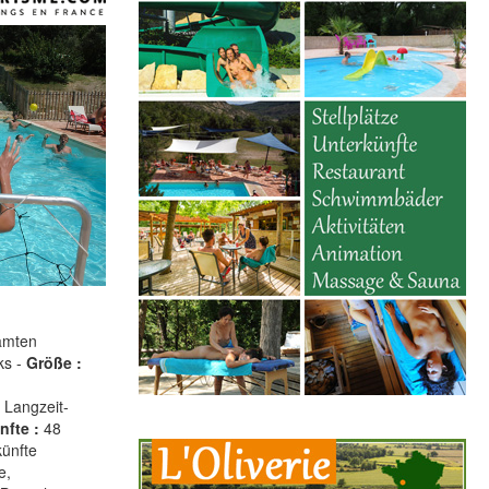
amten
ks -
Größe :
 Langzeit-
nfte :
48
künfte
e,