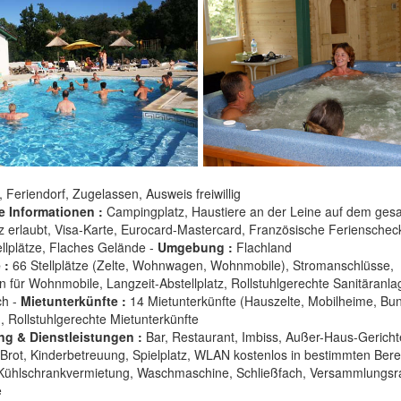
, Feriendorf, Zugelassen, Ausweis freiwillig
e Informationen :
Campingplatz, Haustiere an der Leine auf dem ges
 erlaubt, Visa-Karte, Eurocard-Mastercard, Französische Ferienschec
ellplätze, Flaches Gelände -
Umgebung :
Flachland
 :
66 Stellplätze (Zelte, Wohnwagen, Wohnmobile), Stromanschlüsse,
on für Wohnmobile, Langzeit-Abstellplatz, Rollstuhlgerechte Sanitäranla
ch -
Mietunterkünfte :
14 Mietunterkünfte (Hauszelte, Mobilheime, Bu
, Rollstuhlgerechte Mietunterkünfte
ng & Dienstleistungen :
Bar, Restaurant, Imbiss, Außer-Haus-Gericht
Brot, Kinderbetreuung, Spielplatz, WLAN kostenlos in bestimmten Bere
 Kühlschrankvermietung, Waschmaschine, Schließfach, Versammlungs
e