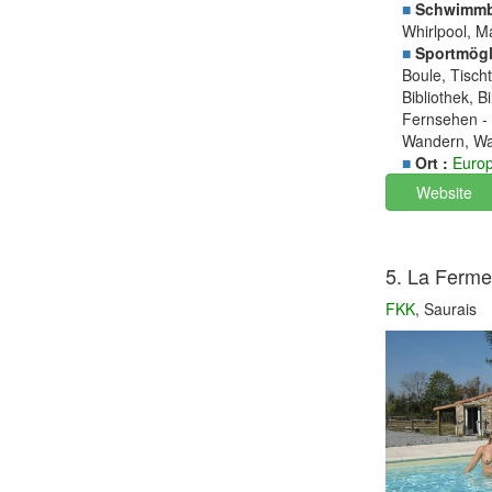
■
Schwimmb
Whirlpool, 
■
Sportmögli
Boule, Tisch
Bibliothek, 
Fernsehen -
Wandern, Was
■
Ort :
Euro
Website
5. La Ferme 
FKK
, Saurais