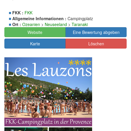
■
FKK :
FKK
■
Allgemeine Informationen :
Campingplatz
■
Ort :
Ozeanien
>
Neuseeland
>
Taranaki
Website
Eine Bewertung abgeben
Karte
Löschen