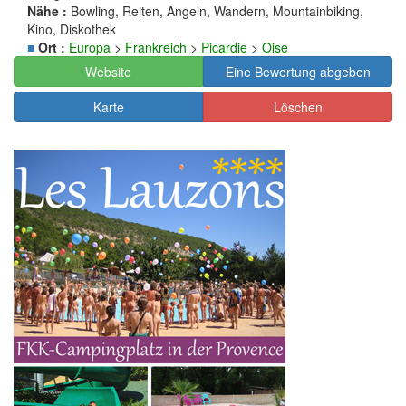
Nähe :
Bowling, Reiten, Angeln, Wandern, Mountainbiking,
Kino, Diskothek
■
Ort :
Europa
>
Frankreich
>
Picardie
>
Oise
Website
Eine Bewertung abgeben
Karte
Löschen