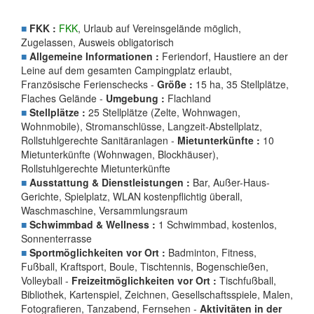
■
FKK :
FKK
, Urlaub auf Vereinsgelände möglich,
Zugelassen, Ausweis obligatorisch
■
Allgemeine Informationen :
Feriendorf, Haustiere an der
Leine auf dem gesamten Campingplatz erlaubt,
Französische Ferienschecks -
Größe :
15 ha, 35 Stellplätze,
Flaches Gelände -
Umgebung :
Flachland
■
Stellplätze :
25 Stellplätze (Zelte, Wohnwagen,
Wohnmobile), Stromanschlüsse, Langzeit-Abstellplatz,
Rollstuhlgerechte Sanitäranlagen -
Mietunterkünfte :
10
Mietunterkünfte (Wohnwagen, Blockhäuser),
Rollstuhlgerechte Mietunterkünfte
■
Ausstattung & Dienstleistungen :
Bar, Außer-Haus-
Gerichte, Spielplatz, WLAN kostenpflichtig überall,
Waschmaschine, Versammlungsraum
■
Schwimmbad & Wellness :
1 Schwimmbad, kostenlos,
Sonnenterrasse
■
Sportmöglichkeiten vor Ort :
Badminton, Fitness,
Fußball, Kraftsport, Boule, Tischtennis, Bogenschießen,
Volleyball -
Freizeitmöglichkeiten vor Ort :
Tischfußball,
Bibliothek, Kartenspiel, Zeichnen, Gesellschaftsspiele, Malen,
Fotografieren, Tanzabend, Fernsehen -
Aktivitäten in der