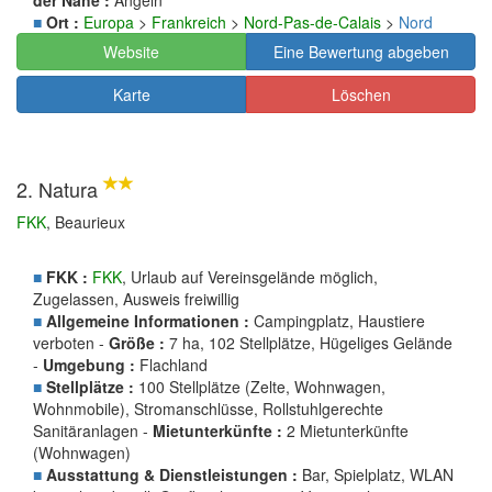
der Nähe :
Angeln
■
Ort :
Europa
>
Frankreich
>
Nord-Pas-de-Calais
>
Nord
Website
Eine Bewertung abgeben
Karte
Löschen
2. Natura
FKK
, Beaurieux
■
FKK :
FKK
, Urlaub auf Vereinsgelände möglich,
Zugelassen, Ausweis freiwillig
■
Allgemeine Informationen :
Campingplatz, Haustiere
verboten -
Größe :
7 ha, 102 Stellplätze, Hügeliges Gelände
-
Umgebung :
Flachland
■
Stellplätze :
100 Stellplätze (Zelte, Wohnwagen,
Wohnmobile), Stromanschlüsse, Rollstuhlgerechte
Sanitäranlagen -
Mietunterkünfte :
2 Mietunterkünfte
(Wohnwagen)
■
Ausstattung & Dienstleistungen :
Bar, Spielplatz, WLAN