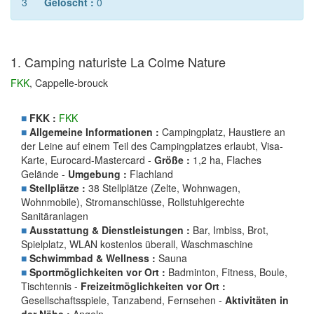
3
Gelöscht :
0
1. Camping naturiste La Colme Nature
FKK
, Cappelle-brouck
■
FKK :
FKK
■
Allgemeine Informationen :
Campingplatz, Haustiere an
der Leine auf einem Teil des Campingplatzes erlaubt, Visa-
Karte, Eurocard-Mastercard -
Größe :
1,2 ha, Flaches
Gelände -
Umgebung :
Flachland
■
Stellplätze :
38 Stellplätze (Zelte, Wohnwagen,
Wohnmobile), Stromanschlüsse, Rollstuhlgerechte
Sanitäranlagen
■
Ausstattung & Dienstleistungen :
Bar, Imbiss, Brot,
Spielplatz, WLAN kostenlos überall, Waschmaschine
■
Schwimmbad & Wellness :
Sauna
■
Sportmöglichkeiten vor Ort :
Badminton, Fitness, Boule,
Tischtennis -
Freizeitmöglichkeiten vor Ort :
Gesellschaftsspiele, Tanzabend, Fernsehen -
Aktivitäten in