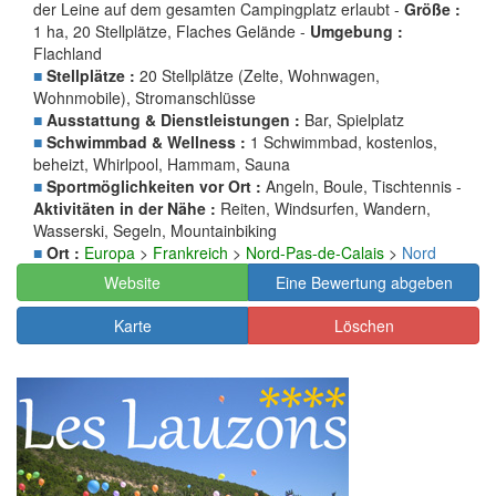
der Leine auf dem gesamten Campingplatz erlaubt -
Größe :
1 ha, 20 Stellplätze, Flaches Gelände -
Umgebung :
Flachland
■
Stellplätze :
20 Stellplätze (Zelte, Wohnwagen,
Wohnmobile), Stromanschlüsse
■
Ausstattung & Dienstleistungen :
Bar, Spielplatz
■
Schwimmbad & Wellness :
1 Schwimmbad, kostenlos,
beheizt, Whirlpool, Hammam, Sauna
■
Sportmöglichkeiten vor Ort :
Angeln, Boule, Tischtennis -
Aktivitäten in der Nähe :
Reiten, Windsurfen, Wandern,
Wasserski, Segeln, Mountainbiking
■
Ort :
Europa
>
Frankreich
>
Nord-Pas-de-Calais
>
Nord
Website
Eine Bewertung abgeben
Karte
Löschen