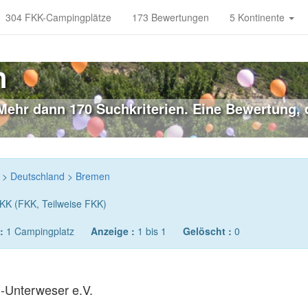
304 FKK-Campingplätze
173 Bewertungen
5 Kontinente
n
ehr dann 170 Suchkriterien. Eine Bewertung, di
>
Deutschland
>
Bremen
KK (FKK, Teilweise FKK)
:
1 Campingplatz
Anzeige :
1 bis 1
Gelöscht :
0
d-Unterweser e.V.