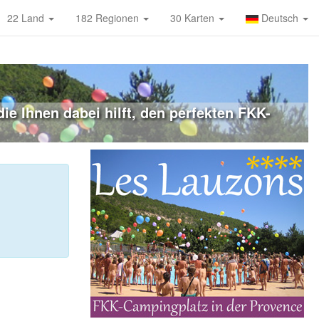
22 Land
182 Regionen
30 Karten
Deutsch
e Ihnen dabei hilft, den perfekten FKK-