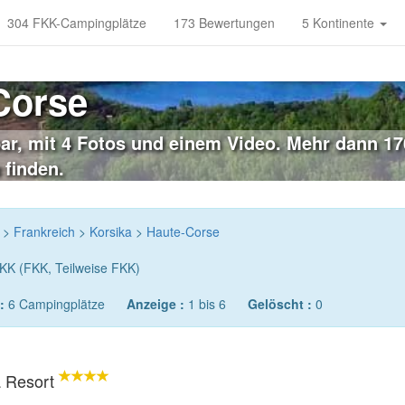
304 FKK-Campingplätze
173 Bewertungen
5 Kontinente
Corse
r, mit 4 Fotos und einem Video. Mehr dann 170
 finden.
>
Frankreich
>
Korsika
>
Haute-Corse
KK (FKK, Teilweise FKK)
:
6 Campingplätze
Anzeige :
1 bis 6
Gelöscht :
0
a Resort