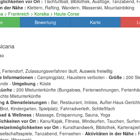
glichkeiten vor Ort :
Tischfußball, Bibliothek, Ausflüge, Tanzabend, 
in der Nähe :
Klettern, Rafting, Wandern, Wasserski, Mountainbiking
pa
>
Frankreich
>
Korsika
>
Haute-Corse
te
Bewertung
Karte
L
sicana
lao
, Feriendorf, Zulassungsverfahren läuft, Ausweis freiwillig
e Informationen :
Campingplatz, Haustiere verboten -
Größe :
200 Ste
ände -
Umgebung :
Küste
ünfte :
200 Mietunterkünfte (Bungalows, Ferienwohnungen, Ferienhäu
echte Mietunterkünfte
ng & Dienstleistungen :
Bar, Restaurant, Imbiss, Außer-Haus-Gericht
Brot, Kindergarten, Spielplatz, Fahrradverleih, Schließfach
ad & Wellness :
Massage, Entspannung, Sauna, Yoga
chkeiten vor Ort :
Kanu/Kajak, Fitness, Windsurfen, Tauchen, Surfen
reizeitmöglichkeiten vor Ort :
Kunsthandwerk, Bibliothek, Kartenspiel
sellschaftsspiele, Tanzabend, Fernsehen -
Aktivitäten in der Nähe :
R
dern, Wasserski