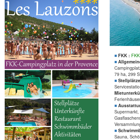
■
FKK :
FKK
■
Allgemein
Campingplatz
79 ha, 299 S
■
Stellplätze
Servicestati
Mietunterkü
Ferienhäuser
■
Ausstattu
Supermarkt, 
Gasflaschens
Versammlun
■
Schwimmb
Sauna, Schön