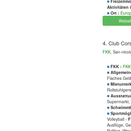
■
Freizeitmö
Aktivitäten 
■
Ort :
Euro
Websi
4. Club Cor
FKK
, San-nico
■
FKK :
FKK
■
Allgemein
Flaches Gel
■
Mietunterk
Rollstuhlger
■
Ausstattu
Supermarkt, 
■
Schwimmb
■
Sportmögli
Volleyball -
F
Ausflüge, Ge
Rafting, Wan