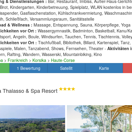
ng & Dienstleistungen :
Bar, Restaurant, Imbiss, Außer-Haus-Gericht
Brot, Kindergarten, Kinderbetreuung, Spielplatz, WLAN kostenlos in b
isspender, Gasflaschenstation, Kühlschrankvermietung, Waschmaschin
ih, Schließfach, Versammlungsraum, Sanitätsstelle
ad & Wellness :
Massage, Entspannung, Sauna, Körperpflege, Yoga
chkeiten vor Ort :
Wassergymnastik, Badminton, Basketball, Kanu/Kaj
tsport, Angeln, Boule, Windsurfen, Tauchen, Tennis, Tischtennis, Volley
ichkeiten vor Ort :
Tischfußball, Bibliothek, Billard, Kartenspiel, Tanz
sspiele, Malen, Tanzabend, Shows, Fernsehen, Theater -
Aktivitäten 
tern, Rafting, Wandern, Wasserski, Mountainbiking, Kino
pa
>
Frankreich
>
Korsika
>
Haute-Corse
1 Bewertung
Satellit
Karte
la Thalasso & Spa Resort