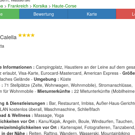
pa
>
Frankreich
>
Korsika
>
Haute-Corse
te
Bewertung
Karte
L
Calella
tta
e Informationen :
Campingplatz, Haustiere an der Leine auf dem ges
 erlaubt, Visa-Karte, Eurocard-Mastercard, American Express -
Größe
 Flaches Gelände -
Umgebung :
Küste
 :
71 Stellplätze (Zelte, Wohnwagen, Wohnmobile), Stromanschlüsse,
on für Wohnmobile -
Mietunterkünfte :
22 Mietunterkünfte (Mobilheime
)
ng & Dienstleistungen :
Bar, Restaurant, Imbiss, Außer-Haus-Gerichte
WLAN kostenlos überall, Waschmaschine, Schließfach
ad & Wellness :
Massage, Yoga
chkeiten vor Ort :
Kanu/Kajak, Angeln, Boule, Windsurfen, Tauchen, 
reizeitmöglichkeiten vor Ort :
Kartenspiel, Fotografieren, Tanzabend
 in der Nähe :
Reiten, Rafting, Wandern, Wasserski, Mountainbiking