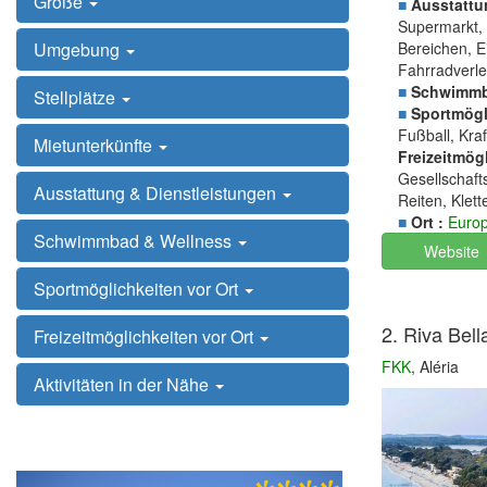
Größe
■
Ausstattu
Supermarkt, 
Bereichen, E
Umgebung
Fahrradverle
■
Schwimmb
Stellplätze
■
Sportmögli
Fußball, Kraf
Mietunterkünfte
Freizeitmögl
Gesellschaft
Ausstattung & Dienstleistungen
Reiten, Klet
■
Ort :
Euro
Schwimmbad & Wellness
Website
Sportmöglichkeiten vor Ort
2. Riva Bel
Freizeitmöglichkeiten vor Ort
FKK
, Aléria
Aktivitäten in der Nähe