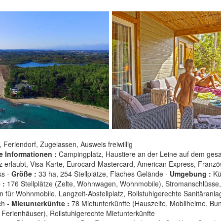
, Feriendorf, Zugelassen, Ausweis freiwillig
e Informationen :
Campingplatz, Haustiere an der Leine auf dem ges
 erlaubt, Visa-Karte, Eurocard-Mastercard, American Express, Franzö
ks -
Größe :
33 ha, 254 Stellplätze, Flaches Gelände -
Umgebung :
Kü
 :
176 Stellplätze (Zelte, Wohnwagen, Wohnmobile), Stromanschlüsse,
on für Wohnmobile, Langzeit-Abstellplatz, Rollstuhlgerechte Sanitäranla
ch -
Mietunterkünfte :
78 Mietunterkünfte (Hauszelte, Mobilheime, Bu
 Ferienhäuser), Rollstuhlgerechte Mietunterkünfte