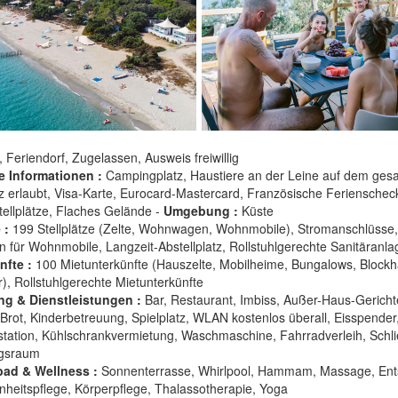
, Feriendorf, Zugelassen, Ausweis freiwillig
e Informationen :
Campingplatz, Haustiere an der Leine auf dem ges
 erlaubt, Visa-Karte, Eurocard-Mastercard, Französische Ferienschec
tellplätze, Flaches Gelände -
Umgebung :
Küste
 :
199 Stellplätze (Zelte, Wohnwagen, Wohnmobile), Stromanschlüsse,
on für Wohnmobile, Langzeit-Abstellplatz, Rollstuhlgerechte Sanitäranla
nfte :
100 Mietunterkünfte (Hauszelte, Mobilheime, Bungalows, Blockh
), Rollstuhlgerechte Mietunterkünfte
ng & Dienstleistungen :
Bar, Restaurant, Imbiss, Außer-Haus-Gericht
Brot, Kinderbetreuung, Spielplatz, WLAN kostenlos überall, Eisspender
tation, Kühlschrankvermietung, Waschmaschine, Fahrradverleih, Schli
gsraum
ad & Wellness :
Sonnenterrasse, Whirlpool, Hammam, Massage, En
heitspflege, Körperpflege, Thalassotherapie, Yoga