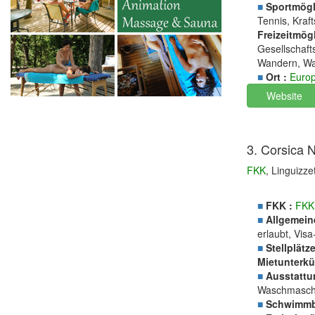
■
Sportmögli
Tennis, Kraf
Freizeitmögl
Gesellschaft
Wandern, Was
■
Ort :
Euro
Website
3. Corsica 
FKK
, Linguizze
■
FKK :
FKK
■
Allgemein
erlaubt, Vis
■
Stellplätze
Mietunterkü
■
Ausstattu
Waschmasch
■
Schwimmb