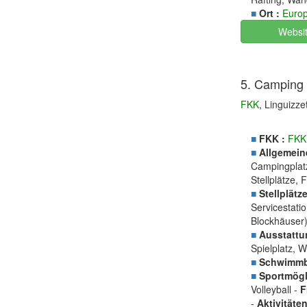
■
Ort :
Euro
Websi
5. Camping 
FKK
, Linguizze
■
FKK :
FKK
■
Allgemein
Campingplatz
Stellplätze,
■
Stellplätze
Servicestati
Blockhäuser
■
Ausstattu
Spielplatz, 
■
Schwimmb
■
Sportmögli
Volleyball -
F
-
Aktivitäten