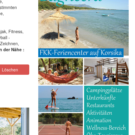
e,
estimmten
e,
ak, Fitness,
ball -
, Zeichnen,
in der Nähe :
Löschen