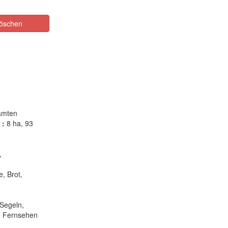
öschen
amten
 :
8 ha, 93
,
, Brot,
Segeln,
, Fernsehen