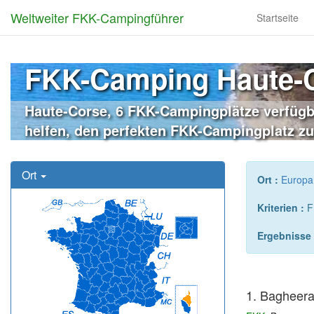
Weltweiter FKK-Campingführer
Startseite
FKK-Camping Haute-
Haute-Corse, 6 FKK-Campingplätze verfügba
helfen, den perfekten FKK-Campingplatz zu
Ort
Ort :
Europa
Kriterien :
F
Ergebnisse 
1. Bagheer