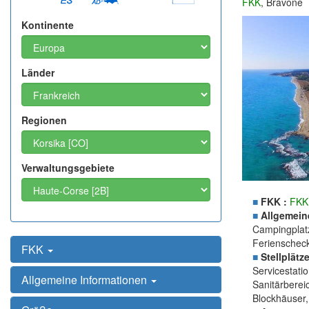
FKK
, Bravone
Kontinente
Länder
Regionen
Verwaltungsgebiete
■
FKK :
FKK
■
Allgemein
Campingplatz
Ferienschec
FKK
■
Stellplätze
Servicestati
Allgemeine Informationen
Sanitärberei
Blockhäuser,