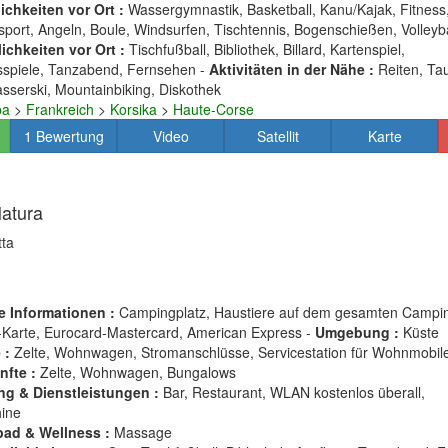
chkeiten vor Ort :
Wassergymnastik, Basketball, Kanu/Kajak, Fitness,
tsport, Angeln, Boule, Windsurfen, Tischtennis, Bogenschießen, Volleyba
ichkeiten vor Ort :
Tischfußball, Bibliothek, Billard, Kartenspiel,
sspiele, Tanzabend, Fernsehen -
Aktivitäten in der Nähe :
Reiten, Ta
serski, Mountainbiking, Diskothek
pa
>
Frankreich
>
Korsika
>
Haute-Corse
1 Bewertung
Video
Satellit
Karte
Natura
tta
e Informationen :
Campingplatz, Haustiere auf dem gesamten Campin
a-Karte, Eurocard-Mastercard, American Express -
Umgebung :
Küste
 :
Zelte, Wohnwagen, Stromanschlüsse, Servicestation für Wohnmobile
nfte :
Zelte, Wohnwagen, Bungalows
ng & Dienstleistungen :
Bar, Restaurant, WLAN kostenlos überall,
ine
ad & Wellness :
Massage