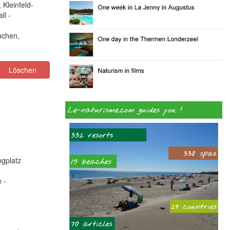
 Kleinfeld-
ll -
uchen,
Löschen
gplatz
 -