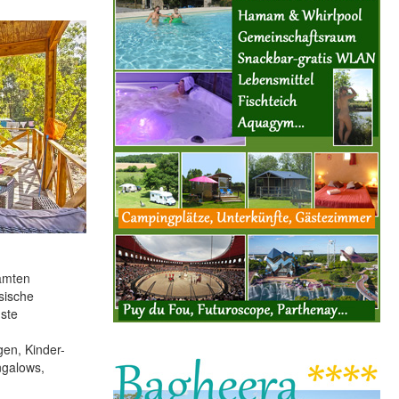
amten
sische
ste
gen, Kinder-
ngalows,