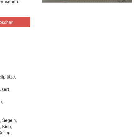
Fernsehen -
öschen
llplätze,
ser),
e,
, Segeln,
, Kino,
eiten,