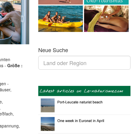
Neue Suche
amten
ks -
Größe :
gen -
äuser,
e,
,
eßfach,
tspannung,