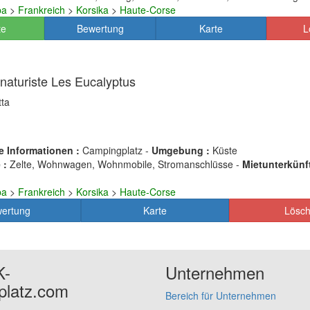
pa
>
Frankreich
>
Korsika
>
Haute-Corse
te
Bewertung
Karte
L
naturiste Les Eucalyptus
tta
e Informationen :
Campingplatz -
Umgebung :
Küste
 :
Zelte, Wohnwagen, Wohnmobile, Stromanschlüsse -
Mietunterkünft
pa
>
Frankreich
>
Korsika
>
Haute-Corse
ertung
Karte
Lösc
K-
Unternehmen
platz.com
Bereich für Unternehmen