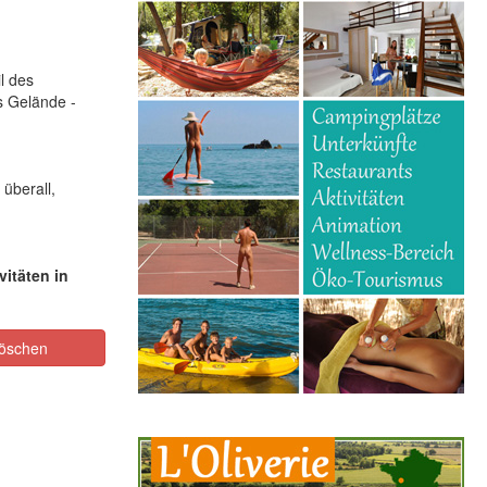
l des
s Gelände -
 überall,
vitäten in
öschen