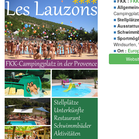
■
FKK :
FKK
■
Allgemein
Campingplatz
■
Stellplätze
■
Ausstattu
■
Schwimmb
■
Sportmögli
Windsurfen, 
■
Ort :
Euro
Websi