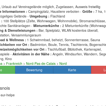
, Urlaub auf Vereinsgelände möglich, Zugelassen, Ausweis freiwillig
e Informationen :
Campingplatz, Haustiere verboten -
Größe :
7 ha, 
 Hügeliges Gelände -
Umgebung :
Flachland
 :
100 Stellplätze (Zelte, Wohnwagen, Wohnmobile), Stromanschlüsse,
echte Sanitäranlagen -
Mietunterkünfte :
2 Mietunterkünfte (Wohnwag
ng & Dienstleistungen :
Bar, Spielplatz, WLAN kostenlos überall,
station, Versammlungsraum
ad & Wellness :
1 Schwimmbad, beheizt, Sonnenterrasse, Sauna
chkeiten vor Ort :
Badminton, Boule, Tennis, Tischtennis, Bogenschi
reizeitmöglichkeiten vor Ort :
Tischfußball, Bibliothek, Kartenspiel,
sspiele -
Aktivitäten in der Nähe :
Angeln, Windsurfen, Wandern, Sege
ng, Kino
pa
>
Frankreich
>
Nord-Pas-de-Calais
>
Nord
te
Bewertung
Karte
L
snois
-sur-helpe