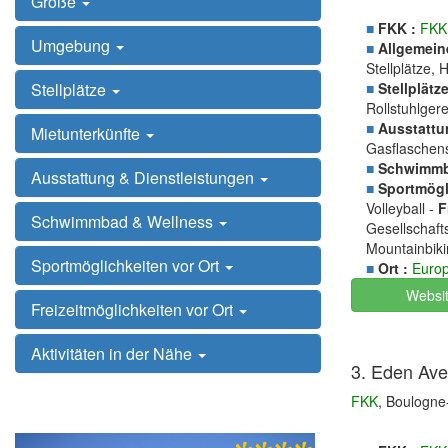
Größe
■
FKK :
FKK
Umgebung
■
Allgemein
Stellplätze,
Stellplätze
■
Stellplätze
Rollstuhlger
■
Ausstattu
Mietunterkünfte
Gasflaschen
■
Schwimmb
Ausstattung & Dienstleistungen
■
Sportmögli
Volleyball -
F
Schwimmbad & Wellness
Gesellschaft
Mountainbiki
Sportmöglichkeiten vor Ort
■
Ort :
Euro
Websi
Freizeitmöglichkeiten vor Ort
Aktivitäten in der Nähe
3. Eden Ave
FKK
, Boulogne