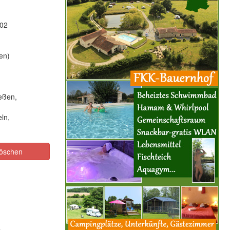
102
en)
eßen,
ln,
öschen