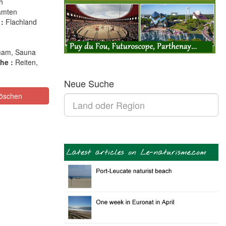
h
amten
:
Flachland
mmam, Sauna
he :
Reiten,
Neue Suche
öschen