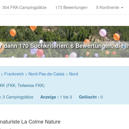
304 FKK-Campingplätze
173 Bewertungen
5 Kontinente
 dann 170 Suchkriterien. 6 Bewertungen, die I
>
Frankreich
>
Nord-Pas-de-Calais
>
Nord
KK (FKK, Teilweise FKK)
:
3 Campingplätze
Anzeige :
1 bis 3
Gelöscht :
0
naturiste La Colme Nature