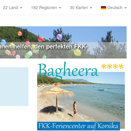
22 Land
182 Regionen
30 Karten
Deutsch
hnen helfen, den perfekten FKK-