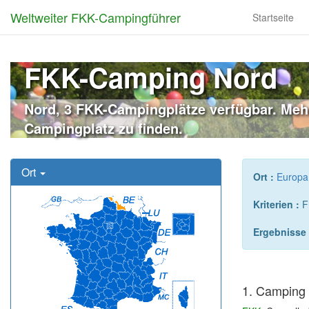
Weltweiter FKK-Campingführer
Startseite
FKK-Camping Nord
Nord, 3 FKK-Campingplätze verfügbar. Mehr
Campingplatz zu finden.
Ort
Ort :
Europa
Kriterien :
F
Ergebnisse 
1. Camping 