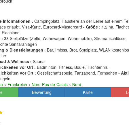
-brouck
e Informationen :
Campingplatz, Haustiere an der Leine auf einem Tei
es erlaubt, Visa-Karte, Eurocard-Mastercard -
Größe :
1,2 ha, Flache
:
Flachland
 :
38 Stellplätze (Zelte, Wohnwagen, Wohnmobile), Stromanschlüsse,
echte Sanitäranlagen
ng & Dienstleistungen :
Bar, Imbiss, Brot, Spielplatz, WLAN kostenlos
ine
ad & Wellness :
Sauna
chkeiten vor Ort :
Badminton, Fitness, Boule, Tischtennis -
ichkeiten vor Ort :
Gesellschaftsspiele, Tanzabend, Fernsehen -
Akti
ngeln
pa
>
Frankreich
>
Nord-Pas-de-Calais
>
Nord
te
Bewertung
Karte
L
x