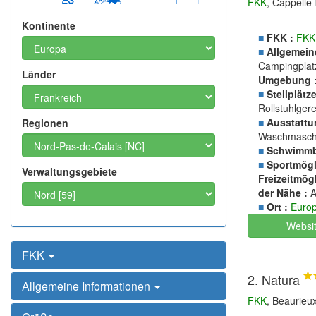
FKK
, Cappelle
Kontinente
■
FKK :
FKK
■
Allgemein
Campingplatz
Länder
Umgebung 
■
Stellplätze
Rollstuhlger
■
Ausstattu
Regionen
Waschmasch
■
Schwimmb
■
Sportmögli
Verwaltungsgebiete
Freizeitmögl
der Nähe :
A
■
Ort :
Euro
Websi
FKK
2. Natura
Allgemeine Informationen
FKK
, Beaurieu