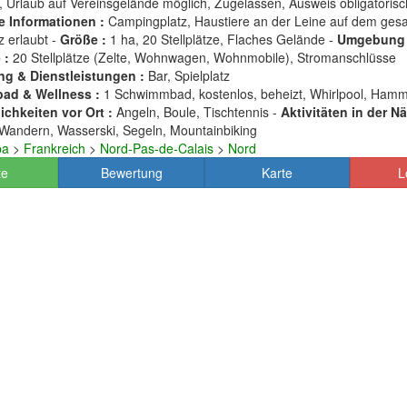
, Urlaub auf Vereinsgelände möglich, Zugelassen, Ausweis obligatorisc
e Informationen :
Campingplatz, Haustiere an der Leine auf dem ges
 erlaubt -
Größe :
1 ha, 20 Stellplätze, Flaches Gelände -
Umgebung 
 :
20 Stellplätze (Zelte, Wohnwagen, Wohnmobile), Stromanschlüsse
ng & Dienstleistungen :
Bar, Spielplatz
ad & Wellness :
1 Schwimmbad, kostenlos, beheizt, Whirlpool, Ha
chkeiten vor Ort :
Angeln, Boule, Tischtennis -
Aktivitäten in der Nä
Wandern, Wasserski, Segeln, Mountainbiking
pa
>
Frankreich
>
Nord-Pas-de-Calais
>
Nord
te
Bewertung
Karte
L